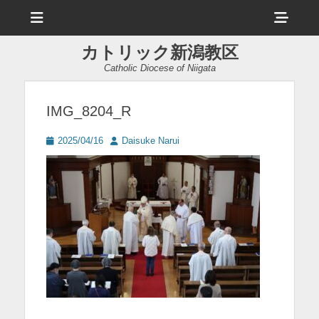
メ
ヘ
ニ
ュ
ッ
ー
カトリック新潟教区
ダ
Catholic Diocese of Niigata
ー
サ
IMG_8204_R
イ
投
投
2025/04/16
Daisuke Narui
ド
稿
稿
日
者
バ
ー
コ
ン
テ
ン
ツ