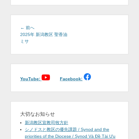
を
表
示
投
前
← 前へ
稿
の
2025年 新潟教区 聖香油
投
ミサ
ナ
稿:
ビ
ゲ
ー
シ
ョ
YouTube:
Facebook:
ン
大切なお知らせ
新潟教区宣教司牧方針
シノドスと教区の優先課題 / Synod and the
priorities of the Diocese / Synod Và Đề Tài Ưu