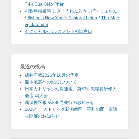
Tiên Của Giáo Phận
司教年頭書簡 しきょうねんとうしぼくしょかん
/
Bishop’s New Year’s Pastoral Letter
/
Thư Mục
vụ đầu năm
セクシャル･ハラスメント相談窓口
最近の投稿
成井司教2026年10月の予定
熊本地震への対応について
日本カトリック幼保連盟、第63回教職員研修大
会 新潟大会
新潟教区報 第286号発行のお知らせ
2026年 カトリック新潟教区 平和旬間 講演
会開催のお知らせ