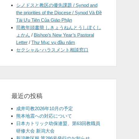
シノドスと教区の優先課題 / Synod and
を
the priorities of the Diocese / Synod Và Đề
表
Tài Ưu Tiên Của Giáo Phận
示
司教年頭書簡 しきょうねんとうしぼくし
ょかん
/
Bishop’s New Year’s Pastoral
Letter
/
Thư Mục vụ đầu năm
セクシャル･ハラスメント相談窓口
最近の投稿
成井司教2026年10月の予定
熊本地震への対応について
日本カトリック幼保連盟、第63回教職員
研修大会 新潟大会
新潟教区報 第286号発行のお知らせ