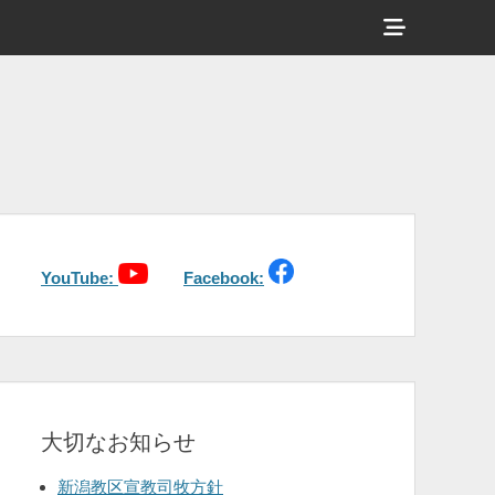
ヘ
ッ
ダ
ー
サ
イ
ド
バ
YouTube:
Facebook:
ー
コ
ン
テ
大切なお知らせ
ン
ツ
新潟教区宣教司牧方針