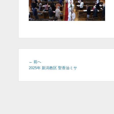
投
前
← 前へ
の
2025年 新潟教区 聖香油ミサ
稿
投
ナ
稿:
ビ
ゲ
ー
シ