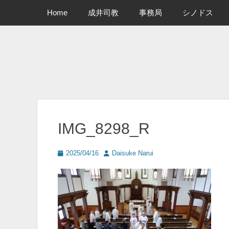
メインメニュー
コ
Home
成井司教
事務局
シノドス
ン
テ
ン
ツ
へ
ス
キ
ッ
プ
IMG_8298_R
投
投
2025/04/16
Daisuke Narui
稿
稿
日
者