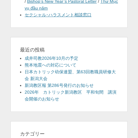
/
Bishop’s New Year’s Pastoral Letter
/
Thư Mục
vụ đầu năm
セクシャル･ハラスメント相談窓口
最近の投稿
成井司教2026年10月の予定
熊本地震への対応について
日本カトリック幼保連盟、第63回教職員研修大
会 新潟大会
新潟教区報 第286号発行のお知らせ
2026年 カトリック新潟教区 平和旬間 講演
会開催のお知らせ
カテゴリー