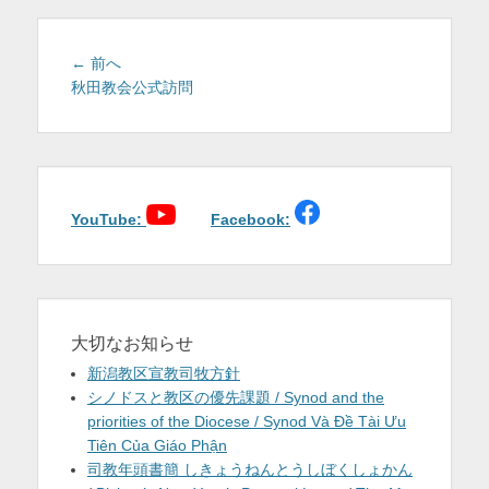
を
表
投
前
← 前へ
稿
の
秋田教会公式訪問
示
投
ナ
稿:
ビ
ゲ
ー
シ
YouTube:
Facebook:
ョ
ン
大切なお知らせ
新潟教区宣教司牧方針
シノドスと教区の優先課題 / Synod and the
priorities of the Diocese / Synod Và Đề Tài Ưu
Tiên Của Giáo Phận
司教年頭書簡 しきょうねんとうしぼくしょかん