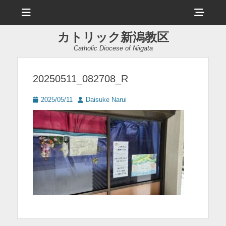
メ
ヘ
ニ
ュ
ッ
ー
カトリック新潟教区
ダ
Catholic Diocese of Niigata
ー
サ
20250511_082708_R
イ
投
投
2025/05/11
Daisuke Narui
ド
稿
稿
日
者
バ
ー
コ
ン
テ
ン
ツ