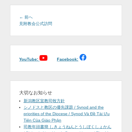
を
表
投
前
← 前へ
稿
の
見附教会公式訪問
示
投
ナ
稿:
ビ
ゲ
ー
シ
YouTube:
Facebook:
ョ
ン
大切なお知らせ
新潟教区宣教司牧方針
シノドスと教区の優先課題 / Synod and the
priorities of the Diocese / Synod Và Đề Tài Ưu
Tiên Của Giáo Phận
司教年頭書簡 しきょうねんとうしぼくしょかん