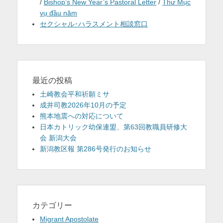
/
Bishop’s New Year’s Pastoral Letter
/
Thư Mục
vụ đầu năm
セクシャル･ハラスメント相談窓口
最近の投稿
土崎教会平和祈願ミサ
成井司教2026年10月の予定
熊本地震への対応について
日本カトリック幼保連盟、第63回教職員研修大
会 新潟大会
新潟教区報 第286号発行のお知らせ
カテゴリー
Migrant Apostolate