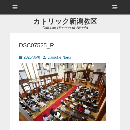
メ
ヘ
ニ
ュ
ッ
ー
カトリック新潟教区
ダ
Catholic Diocese of Niigata
ー
サ
DSC07525_R
イ
投
投
2025/06/8
Daisuke Narui
ド
稿
稿
日
者
バ
ー
コ
ン
テ
ン
ツ