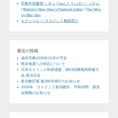
司教年頭書簡 しきょうねんとうしぼくしょかん
/
Bishop’s New Year’s Pastoral Letter
/
Thư Mục
vụ đầu năm
セクシャル･ハラスメント相談窓口
最近の投稿
成井司教2026年10月の予定
熊本地震への対応について
日本カトリック幼保連盟、第63回教職員研修大
会 新潟大会
新潟教区報 第286号発行のお知らせ
2026年 カトリック新潟教区 平和旬間 講演
会開催のお知らせ