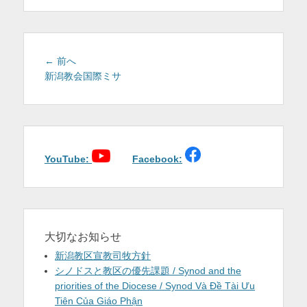
を
表
示
投
前
← 前へ
稿
の
新潟教会国際ミサ
投
ナ
稿:
ビ
ゲ
ー
シ
YouTube:
Facebook:
ョ
ン
大切なお知らせ
新潟教区宣教司牧方針
シノドスと教区の優先課題 / Synod and the
priorities of the Diocese / Synod Và Đề Tài Ưu
Tiên Của Giáo Phận