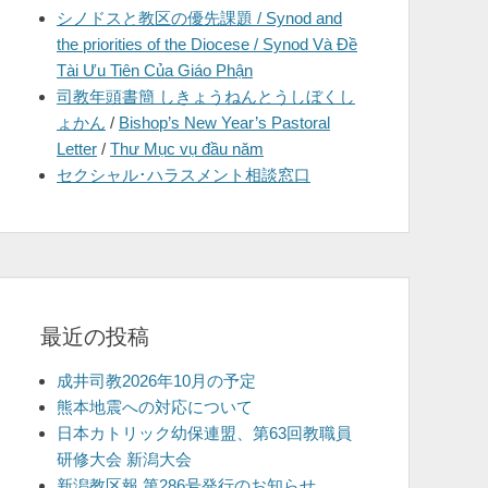
シノドスと教区の優先課題 / Synod and
を
the priorities of the Diocese / Synod Và Đề
表
Tài Ưu Tiên Của Giáo Phận
示
司教年頭書簡 しきょうねんとうしぼくし
ょかん
/
Bishop’s New Year’s Pastoral
Letter
/
Thư Mục vụ đầu năm
セクシャル･ハラスメント相談窓口
最近の投稿
成井司教2026年10月の予定
熊本地震への対応について
日本カトリック幼保連盟、第63回教職員
研修大会 新潟大会
新潟教区報 第286号発行のお知らせ