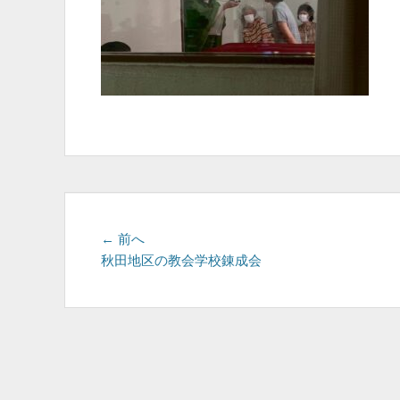
投
前
← 前へ
の
秋田地区の教会学校錬成会
稿
投
ナ
稿:
ビ
ゲ
ー