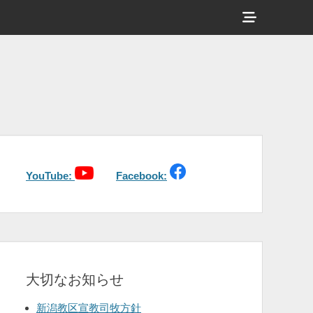
ヘ
ッ
ダ
ー
サ
イ
ド
バ
YouTube:
Facebook:
ー
コ
ン
テ
大切なお知らせ
ン
ツ
新潟教区宣教司牧方針