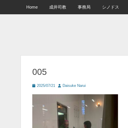
メインメニュー
コ
Home
成井司教
事務局
シノドス
ン
テ
ン
ツ
へ
ス
キ
ッ
プ
005
投
投
2025/07/21
Daisuke Narui
稿
稿
日
者