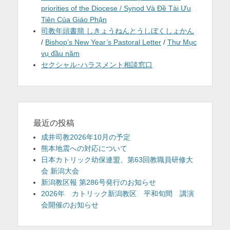
priorities of the Diocese / Synod Và Đề Tài Ưu
Tiên Của Giáo Phận
司教年頭書簡 しきょうねんとうしぼくしょかん
/
Bishop’s New Year’s Pastoral Letter
/
Thư Mục
vụ đầu năm
セクシャル･ハラスメント相談窓口
最近の投稿
成井司教2026年10月の予定
熊本地震への対応について
日本カトリック幼保連盟、第63回教職員研修大
会 新潟大会
新潟教区報 第286号発行のお知らせ
2026年 カトリック新潟教区 平和旬間 講演
会開催のお知らせ