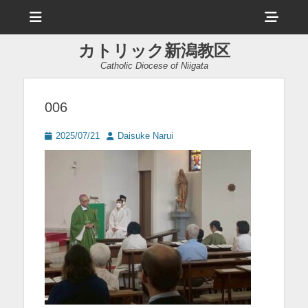
メ
ヘ
ニ
ュ
ッ
ー
カトリック新潟教区
ダ
Catholic Diocese of Niigata
ー
サ
006
イ
投
投
2025/07/21
Daisuke Narui
ド
稿
稿
日
者
バ
ー
コ
ン
テ
ン
ツ