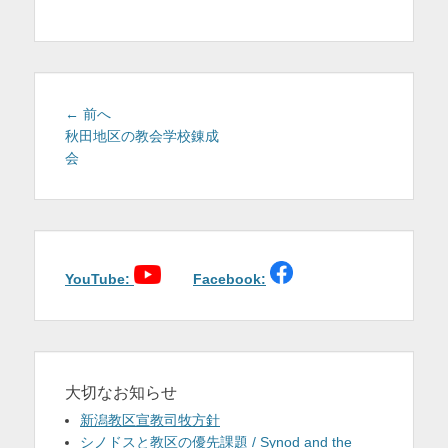
を
表
示
投
前
← 前へ
稿
の
秋田地区の教会学校錬成
投
会
ナ
稿:
ビ
ゲ
ー
シ
ョ
YouTube:
Facebook:
ン
大切なお知らせ
新潟教区宣教司牧方針
シノドスと教区の優先課題 / Synod and the