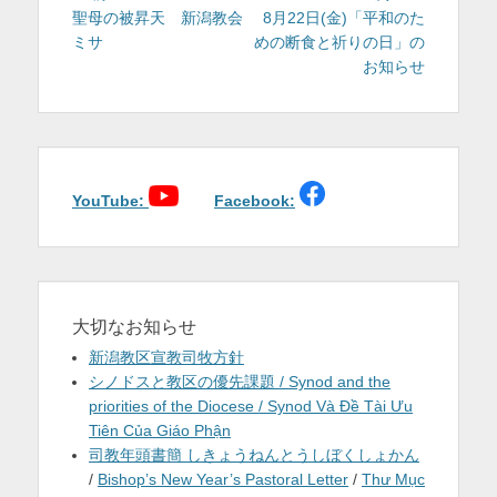
稿
の
の
聖母の被昇天 新潟教会
8月22日(金)「平和のた
投
投
ミサ
めの断食と祈りの日」の
ナ
稿:
稿:
お知らせ
ビ
ゲ
ー
シ
ョ
YouTube:
Facebook:
ン
大切なお知らせ
新潟教区宣教司牧方針
シノドスと教区の優先課題 / Synod and the
priorities of the Diocese / Synod Và Đề Tài Ưu
Tiên Của Giáo Phận
司教年頭書簡 しきょうねんとうしぼくしょかん
/
Bishop’s New Year’s Pastoral Letter
/
Thư Mục