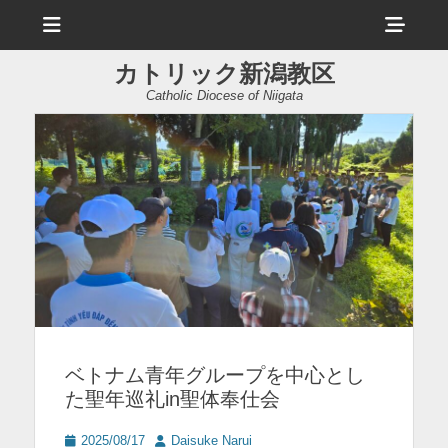
メ
ヘ
ニ
ュ
ッ
ー
カトリック新潟教区
ダ
Catholic Diocese of Niigata
ー
サ
イ
ド
バ
ー
コ
ン
ベトナム青年グループを中心とし
テ
た聖年巡礼in聖体奉仕会
ン
ツ
投
投
2025/08/17
Daisuke Narui