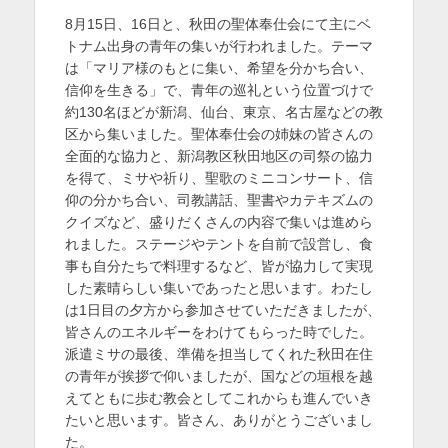
稿
稿
を
8月15日、16日と、秋田の聖体奉仕会にて主にベ
日
者
トナム出身の青年の集いが行われました。テーマ
表
は「マリア様のもとに集い、希望を分かち合い、
示
信仰を生きる」で、青年の巡礼という位置づけで
約130名ほどが新潟、仙台、東京、名古屋などの教
区から集いました。聖体奉仕会の姉妹の皆さんの
全面的な協力と、新潟教区秋田地区の司祭の協力
を得て、ミサや祈り、聖歌のミニコンサート、信
仰の分かち合い、司教講話、聖書やカテキズムの
クイズなど、盛りだくさんの内容で集いは進めら
れました。ステージやテントを自前で設営し、食
事も自分たちで料理するなど、皆が協力して実現
した素晴らしい集いであったと思います。わたし
は1日目の夕方から参加させていただきましたが、
皆さんのエネルギーをわけてもらった時でした。
派遣ミサの最後、準備を担当してくれた秋田在住
の青年が挨拶で仰いましたが、国などの垣根を越
えてともに歩む教会としてこれからも進んでいき
たいと思います。皆さん、ありがとうございまし
た。