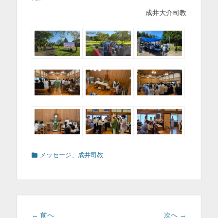
成井大介司教
カ
メッセージ
、
成井司教
テ
ゴ
リ
ー
投
前
次
← 前へ
次へ →