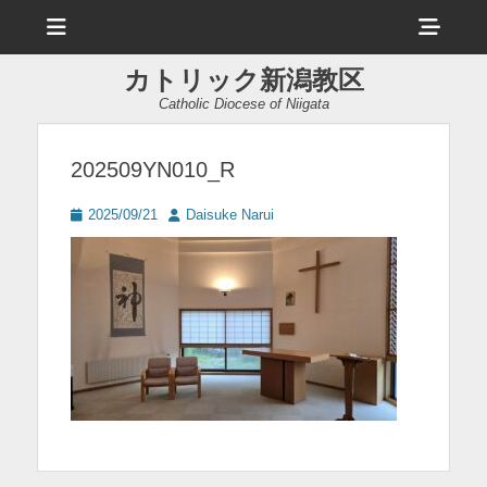
メ
ヘ
ニ
ュ
ッ
ー
カトリック新潟教区
ダ
Catholic Diocese of Niigata
ー
サ
202509YN010_R
イ
投
投
2025/09/21
Daisuke Narui
ド
稿
稿
日
者
バ
ー
コ
ン
テ
ン
ツ