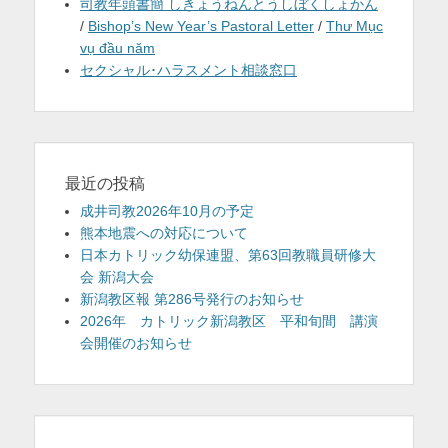
司教年頭書簡 しきょうねんとうしぼくしょかん
/
Bishop’s New Year’s Pastoral Letter
/
Thư Mục
vụ đầu năm
セクシャル･ハラスメント相談窓口
最近の投稿
成井司教2026年10月の予定
熊本地震への対応について
日本カトリック幼保連盟、第63回教職員研修大
会 新潟大会
新潟教区報 第286号発行のお知らせ
2026年 カトリック新潟教区 平和旬間 講演
会開催のお知らせ