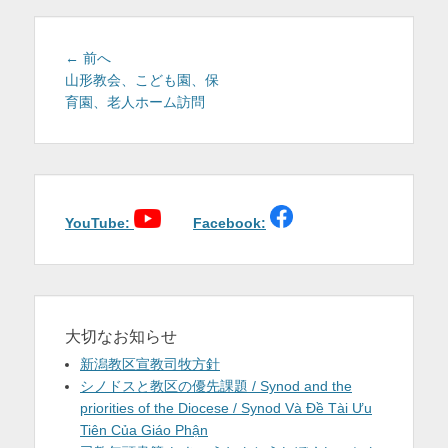
を
表
投
前
← 前へ
稿
の
山形教会、こども園、保
示
投
育園、老人ホーム訪問
ナ
稿:
ビ
ゲ
ー
シ
ョ
YouTube:
Facebook:
ン
大切なお知らせ
新潟教区宣教司牧方針
シノドスと教区の優先課題 / Synod and the
priorities of the Diocese / Synod Và Đề Tài Ưu
Tiên Của Giáo Phận