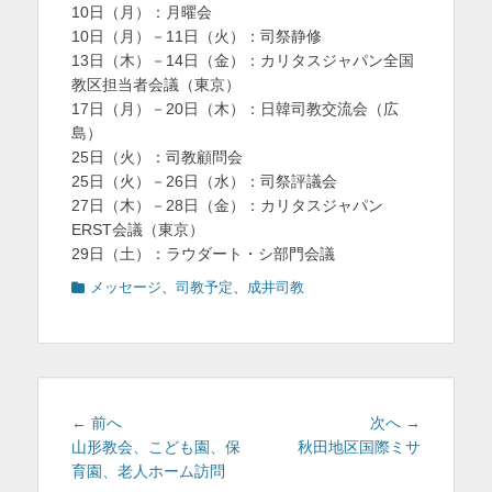
10日（月）：月曜会
を
10日（月）－11日（火）：司祭静修
表
13日（木）－14日（金）：カリタスジャパン全国
教区担当者会議（東京）
示
17日（月）－20日（木）：日韓司教交流会（広
島）
25日（火）：司教顧問会
25日（火）－26日（水）：司祭評議会
27日（木）－28日（金）：カリタスジャパン
ERST会議（東京）
29日（土）：ラウダート・シ部門会議
カ
メッセージ
、
司教予定
、
成井司教
テ
ゴ
リ
ー
投
前
次
← 前へ
次へ →
稿
の
の
山形教会、こども園、保
秋田地区国際ミサ
投
投
育園、老人ホーム訪問
ナ