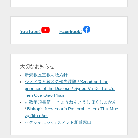
稿:
稿:
ビ
ゲ
ー
シ
ョ
YouTube:
Facebook:
ン
大切なお知らせ
新潟教区宣教司牧方針
シノドスと教区の優先課題 / Synod and the
priorities of the Diocese / Synod Và Đề Tài Ưu
Tiên Của Giáo Phận
司教年頭書簡 しきょうねんとうしぼくしょかん
/
Bishop’s New Year’s Pastoral Letter
/
Thư Mục
vụ đầu năm
セクシャル･ハラスメント相談窓口