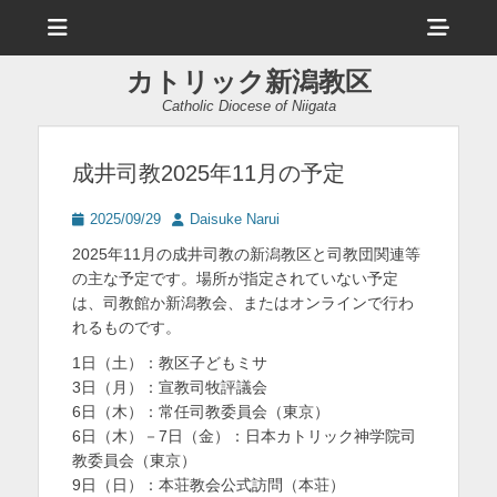
メ
ヘ
ニ
ュ
ッ
ー
カトリック新潟教区
ダ
Catholic Diocese of Niigata
ー
サ
成井司教2025年11月の予定
イ
投
投
2025/09/29
Daisuke Narui
ド
稿
稿
2025年11月の成井司教の新潟教区と司教団関連等
日
者
バ
の主な予定です。場所が指定されていない予定
は、司教館か新潟教会、またはオンラインで行わ
ー
れるものです。
コ
1日（土）：教区子どもミサ
ン
3日（月）：宣教司牧評議会
6日（木）：常任司教委員会（東京）
テ
6日（木）－7日（金）：日本カトリック神学院司
ン
教委員会（東京）
9日（日）：本荘教会公式訪問（本荘）
ツ