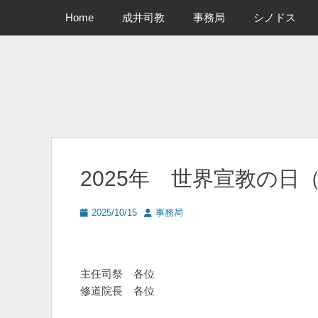
メインメニュー
コ
Home
成井司教
事務局
シノドス
ン
テ
ン
ツ
へ
ス
キ
ッ
プ
2025年 世界宣教の日
投
投
2025/10/15
事務局
稿
稿
日
者
主任司祭 各位
修道院長 各位