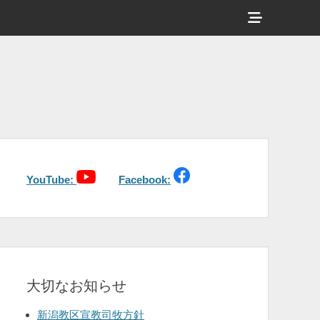
ヘ
ッ
ダ
ー
サ
イ
ド
バ
YouTube:
Facebook:
ー
コ
ン
テ
大切なお知らせ
ン
ツ
新潟教区宣教司牧方針