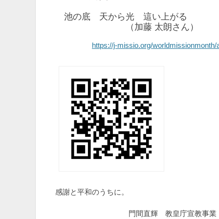
池の底 天から光 這い上がる
（加藤 太朗さん）
https://j-missio.org/worldmissionmonth/a
感謝と平和のうちに。
門間直輝 教皇庁宣教事業（J-