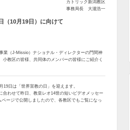
カトリック新潟教区
事務局長 大瀧浩一
日（
10
月
19
日）に向けて
業（J-Missio）ナショナル・ディレクターの門間神
。小教区の皆様、共同体のメンバーの皆様にご紹介く
0月19日は「世界宣教の日」を迎えます。
に合わせて昨日、教皇レオ14世の短いビデオメッセー
ホームページで公開しましたので、各教区でもご覧になっ