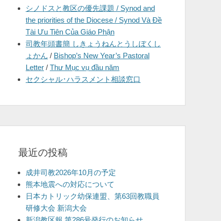
シノドスと教区の優先課題 / Synod and
を
the priorities of the Diocese / Synod Và Đề
表
Tài Ưu Tiên Của Giáo Phận
示
司教年頭書簡 しきょうねんとうしぼくし
ょかん
/
Bishop’s New Year’s Pastoral
Letter
/
Thư Mục vụ đầu năm
セクシャル･ハラスメント相談窓口
最近の投稿
成井司教2026年10月の予定
熊本地震への対応について
日本カトリック幼保連盟、第63回教職員
研修大会 新潟大会
新潟教区報 第286号発行のお知らせ