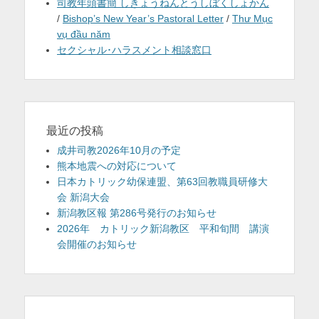
司教年頭書簡 しきょうねんとうしぼくしょかん
/
Bishop’s New Year’s Pastoral Letter
/
Thư Mục
vụ đầu năm
セクシャル･ハラスメント相談窓口
最近の投稿
成井司教2026年10月の予定
熊本地震への対応について
日本カトリック幼保連盟、第63回教職員研修大
会 新潟大会
新潟教区報 第286号発行のお知らせ
2026年 カトリック新潟教区 平和旬間 講演
会開催のお知らせ