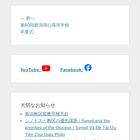
を
表
投
前
← 前へ
稿
の
第60回新潟清心高等学校
示
投
卒業式
ナ
稿:
ビ
ゲ
ー
シ
ョ
YouTube:
Facebook:
ン
大切なお知らせ
新潟教区宣教司牧方針
シノドスと教区の優先課題 / Synod and the
priorities of the Diocese / Synod Và Đề Tài Ưu
Tiên Của Giáo Phận