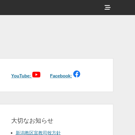
ヘ
ッ
ダ
ー
サ
イ
ド
バ
YouTube:
Facebook:
ー
コ
ン
テ
大切なお知らせ
ン
ツ
新潟教区宣教司牧方針