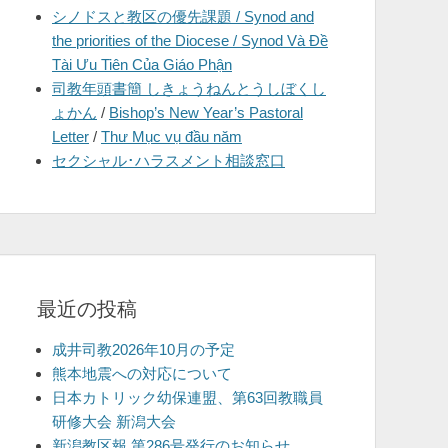
シノドスと教区の優先課題 / Synod and
を
the priorities of the Diocese / Synod Và Đề
表
Tài Ưu Tiên Của Giáo Phận
示
司教年頭書簡 しきょうねんとうしぼくし
ょかん
/
Bishop’s New Year’s Pastoral
Letter
/
Thư Mục vụ đầu năm
セクシャル･ハラスメント相談窓口
最近の投稿
成井司教2026年10月の予定
熊本地震への対応について
日本カトリック幼保連盟、第63回教職員
研修大会 新潟大会
新潟教区報 第286号発行のお知らせ