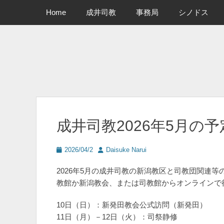
メインメニュー
コ
Home
成井司教
事務局
シノドス
ン
テ
ン
ツ
へ
ス
キ
ッ
プ
成井司教2026年5月の予
投
投
2026/04/2
Daisuke Narui
稿
稿
日
者
2026年5月の成井司教の新潟教区と司教団関連
教館か新潟教会、または司教館からオンラインで
10日（日）：新発田教会公式訪問（新発田）
11日（月）－12日（火）：司祭静修