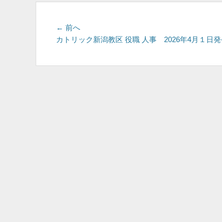
投
前
← 前へ
の
カトリック新潟教区 役職 人事 2026年4月１日
稿
投
ナ
稿:
ビ
ゲ
ー
シ
ョ
ン