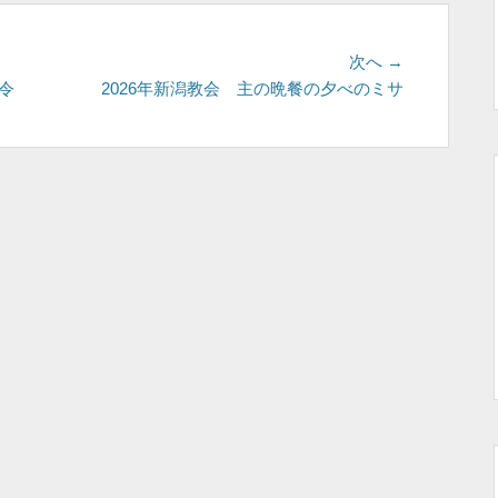
次
次へ →
の
発令
2026年新潟教会 主の晩餐の夕べのミサ
投
稿: