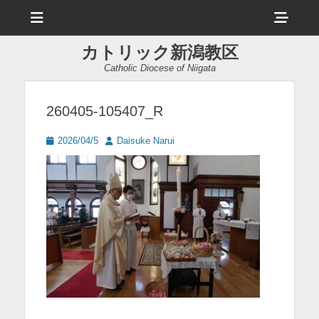
メ
ヘ
ニ
ュ
ッ
ー
カトリック新潟教区
ダ
Catholic Diocese of Niigata
ー
サ
260405-105407_R
イ
投
投
2026/04/5
Daisuke Narui
ド
稿
稿
日
者
バ
ー
コ
ン
テ
ン
ツ