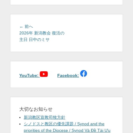
を
表
示
投
前
← 前へ
稿
の
2026年 新潟教会 復活の
投
主日 日中のミサ
ナ
稿:
ビ
ゲ
ー
シ
ョ
YouTube:
Facebook:
ン
大切なお知らせ
新潟教区宣教司牧方針
シノドスと教区の優先課題 / Synod and the
priorities of the Diocese / Synod Và Đề Tài Ưu