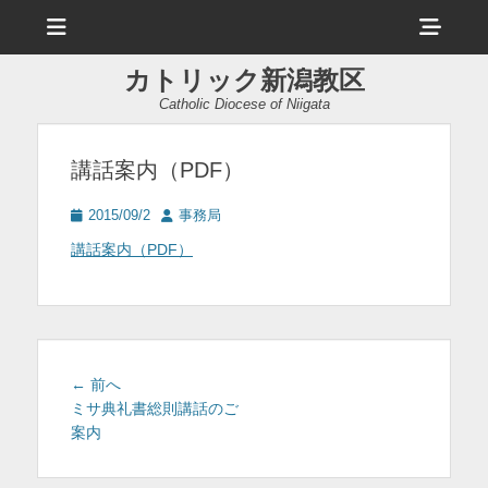
メ
ヘ
ニ
ュ
ッ
ー
カトリック新潟教区
ダ
Catholic Diocese of Niigata
ー
サ
講話案内（PDF）
イ
投
投
2015/09/2
事務局
ド
稿
稿
講話案内（PDF）
日
者
バ
ー
コ
ン
投
前
← 前へ
テ
稿
の
ミサ典礼書総則講話のご
投
案内
ナ
ン
稿:
ビ
ツ