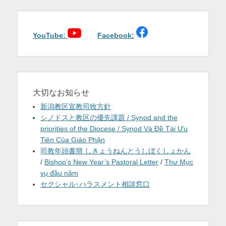
ゲ
を
ー
シ
表
ョ
YouTube:
Facebook:
示
ン
大切なお知らせ
新潟教区宣教司牧方針
シノドスと教区の優先課題 / Synod and the
priorities of the Diocese / Synod Và Đề Tài Ưu
Tiên Của Giáo Phận
司教年頭書簡 しきょうねんとうしぼくしょかん
/
Bishop’s New Year’s Pastoral Letter
/
Thư Mục
vụ đầu năm
セクシャル･ハラスメント相談窓口