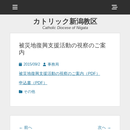
メ
ヘ
ニ
ュ
ッ
ー
カトリック新潟教区
ダ
Catholic Diocese of Niigata
ー
サ
被災地復興支援活動の視察のご案
内
イ
ド
投
投
2015/09/2
事務局
稿
稿
バ
被災地復興支援活動の視察のご案内（PDF）
日
者
ー
申込書（PDF）
コ
カ
その他
テ
ン
ゴ
テ
リ
ー
ン
投
ツ
前
次
← 前へ
次へ →