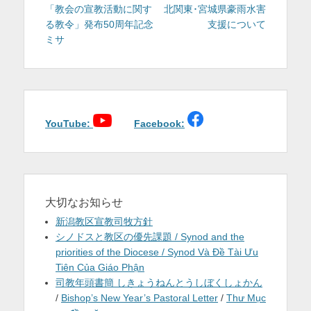
稿
の
の
「教会の宣教活動に関す
北関東･宮城県豪雨水害
を
投
投
る教令」発布50周年記念
支援について
ナ
表
稿:
稿:
ミサ
ビ
ゲ
示
ー
シ
ョ
YouTube:
Facebook:
ン
大切なお知らせ
新潟教区宣教司牧方針
シノドスと教区の優先課題 / Synod and the
priorities of the Diocese / Synod Và Đề Tài Ưu
Tiên Của Giáo Phận
司教年頭書簡 しきょうねんとうしぼくしょかん
/
Bishop’s New Year’s Pastoral Letter
/
Thư Mục