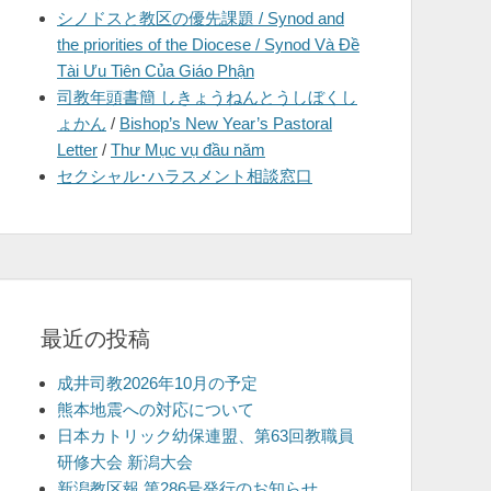
シノドスと教区の優先課題 / Synod and
を
the priorities of the Diocese / Synod Và Đề
表
Tài Ưu Tiên Của Giáo Phận
示
司教年頭書簡 しきょうねんとうしぼくし
ょかん
/
Bishop’s New Year’s Pastoral
Letter
/
Thư Mục vụ đầu năm
セクシャル･ハラスメント相談窓口
最近の投稿
成井司教2026年10月の予定
熊本地震への対応について
日本カトリック幼保連盟、第63回教職員
研修大会 新潟大会
新潟教区報 第286号発行のお知らせ