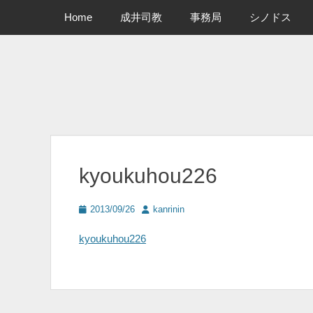
メインメニュー
コ
Home
成井司教
事務局
シノドス
ン
テ
ン
ツ
へ
ス
キ
ッ
プ
kyoukuhou226
投
投
2013/09/26
kanrinin
稿
稿
日
者
kyoukuhou226