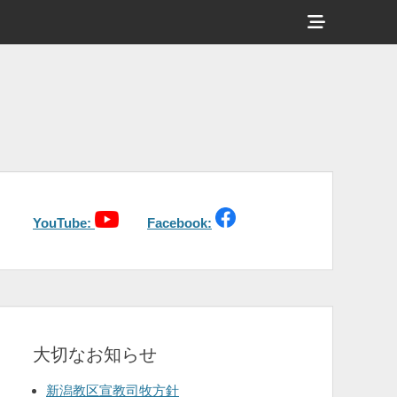
ヘ
ッ
ダ
ー
サ
イ
ド
バ
YouTube:
Facebook:
ー
コ
ン
テ
大切なお知らせ
ン
ツ
新潟教区宣教司牧方針