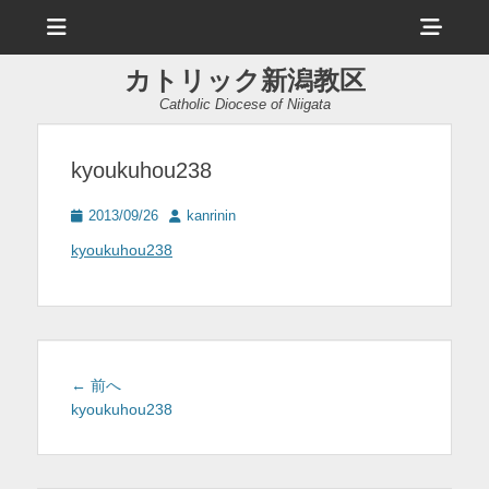
メ
ヘ
ニ
ュ
ッ
ー
カトリック新潟教区
ダ
Catholic Diocese of Niigata
ー
サ
kyoukuhou238
イ
投
投
2013/09/26
kanrinin
ド
稿
稿
kyoukuhou238
日
者
バ
ー
コ
ン
投
前
← 前へ
テ
稿
の
kyoukuhou238
投
ナ
ン
稿:
ビ
ツ