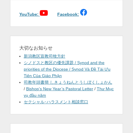
ゲ
を
ー
シ
YouTube:
Facebook:
表
ョ
示
ン
大切なお知らせ
新潟教区宣教司牧方針
シノドスと教区の優先課題 / Synod and the
priorities of the Diocese / Synod Và Đề Tài Ưu
Tiên Của Giáo Phận
司教年頭書簡 しきょうねんとうしぼくしょかん
/
Bishop’s New Year’s Pastoral Letter
/
Thư Mục
vụ đầu năm
セクシャル･ハラスメント相談窓口