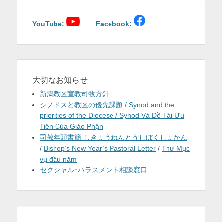
ゲ
を
ー
シ
YouTube:
Facebook:
表
ョ
示
ン
大切なお知らせ
新潟教区宣教司牧方針
シノドスと教区の優先課題 / Synod and the
priorities of the Diocese / Synod Và Đề Tài Ưu
Tiên Của Giáo Phận
司教年頭書簡 しきょうねんとうしぼくしょかん
/
Bishop’s New Year’s Pastoral Letter
/
Thư Mục
vụ đầu năm
セクシャル･ハラスメント相談窓口