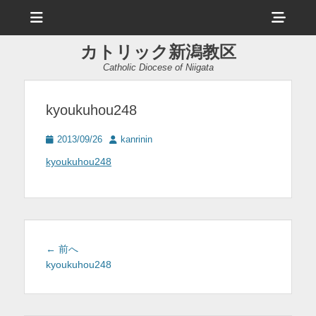
メ
ヘ
ニ
ュ
ッ
ー
カトリック新潟教区
ダ
Catholic Diocese of Niigata
ー
サ
kyoukuhou248
イ
投
投
2013/09/26
kanrinin
ド
稿
稿
kyoukuhou248
日
者
バ
ー
コ
ン
投
前
← 前へ
テ
稿
の
kyoukuhou248
投
ナ
ン
稿:
ビ
ツ