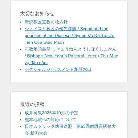
大切なお知らせ
新潟教区宣教司牧方針
シノドスと教区の優先課題 / Synod and the
priorities of the Diocese / Synod Và Đề Tài Ưu
Tiên Của Giáo Phận
司教年頭書簡 しきょうねんとうしぼくしょかん
/
Bishop’s New Year’s Pastoral Letter
/
Thư Mục
vụ đầu năm
セクシャル･ハラスメント相談窓口
最近の投稿
成井司教2026年10月の予定
熊本地震への対応について
日本カトリック幼保連盟、第63回教職員研修大
会 新潟大会