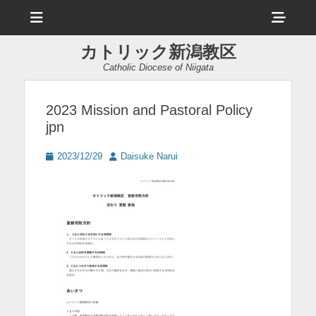
メ
ヘ
ニ
ュ
ッ
ー
カトリック新潟教区
ダ
Catholic Diocese of Niigata
ー
サ
2023 Mission and Pastoral Policy
jpn
イ
ド
投
投
2023/12/29
Daisuke Narui
稿
稿
バ
日
者
ー
コ
ン
テ
ン
ツ