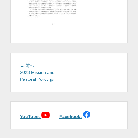
を
表
示
投
前
← 前へ
稿
の
2023 Mission and
投
Pastoral Policy jpn
ナ
稿:
ビ
ゲ
ー
シ
ョ
YouTube:
Facebook:
ン