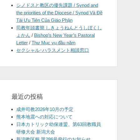
シノドスと教区の優先課題 / Synod and
を
the priorities of the Diocese / Synod Và Đề
表
Tài Ưu Tiên Của Giáo Phận
示
司教年頭書簡 しきょうねんとうしぼくし
ょかん
/
Bishop’s New Year’s Pastoral
Letter
/
Thư Mục vụ đầu năm
セクシャル･ハラスメント相談窓口
最近の投稿
成井司教2026年10月の予定
熊本地震への対応について
日本カトリック幼保連盟、第63回教職員
研修大会 新潟大会
新潟教区報 第286号発行のお知らせ