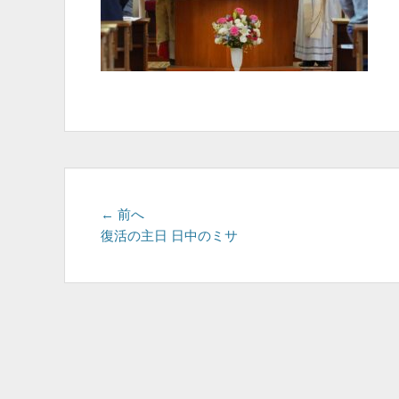
投
前
← 前へ
の
復活の主日 日中のミサ
稿
投
ナ
稿:
ビ
ゲ
ー
シ