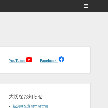
ヘ
ッ
ダ
ー
サ
イ
ド
バ
YouTube:
Facebook:
ー
コ
ン
テ
大切なお知らせ
ン
ツ
新潟教区宣教司牧方針