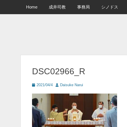
メインメニュー
コ
Home
成井司教
事務局
シノドス
ン
テ
ン
ツ
へ
ス
キ
ッ
プ
DSC02966_R
投
投
2021/04/4
Daisuke Narui
稿
稿
日
者