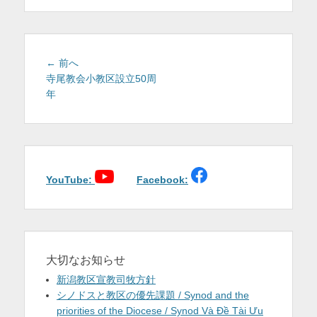
を
表
示
投
前
← 前へ
稿
の
寺尾教会小教区設立50周
投
年
ナ
稿:
ビ
ゲ
ー
シ
ョ
YouTube:
Facebook:
ン
大切なお知らせ
新潟教区宣教司牧方針
シノドスと教区の優先課題 / Synod and the
priorities of the Diocese / Synod Và Đề Tài Ưu