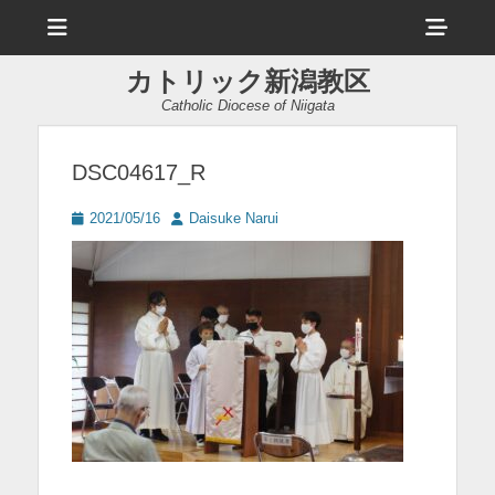
メ
ヘ
ニ
ュ
ッ
ー
カトリック新潟教区
ダ
Catholic Diocese of Niigata
ー
サ
DSC04617_R
イ
投
投
2021/05/16
Daisuke Narui
ド
稿
稿
日
者
バ
ー
コ
ン
テ
ン
ツ