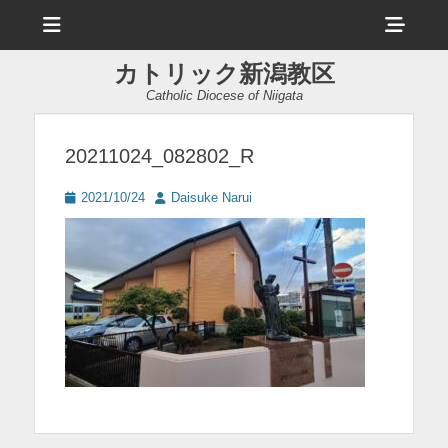
メ
ヘ
ニ
ュ
ッ
ー
カトリック新潟教区
ダ
Catholic Diocese of Niigata
ー
サ
20211024_082802_R
イ
投
投
2021/10/24
Daisuke Narui
ド
稿
稿
日
者
バ
ー
コ
ン
テ
ン
ツ