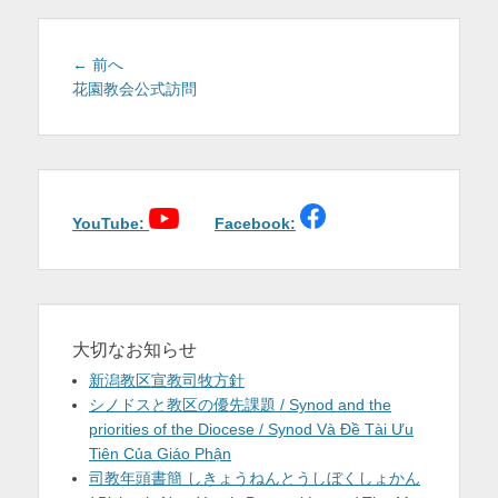
を
表
投
前
← 前へ
稿
の
花園教会公式訪問
示
投
ナ
稿:
ビ
ゲ
ー
シ
YouTube:
Facebook:
ョ
ン
大切なお知らせ
新潟教区宣教司牧方針
シノドスと教区の優先課題 / Synod and the
priorities of the Diocese / Synod Và Đề Tài Ưu
Tiên Của Giáo Phận
司教年頭書簡 しきょうねんとうしぼくしょかん