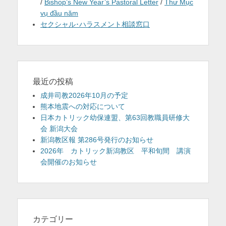
/
Bishop’s New Year’s Pastoral Letter
/
Thư Mục
vụ đầu năm
セクシャル･ハラスメント相談窓口
最近の投稿
成井司教2026年10月の予定
熊本地震への対応について
日本カトリック幼保連盟、第63回教職員研修大
会 新潟大会
新潟教区報 第286号発行のお知らせ
2026年 カトリック新潟教区 平和旬間 講演
会開催のお知らせ
カテゴリー