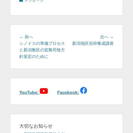
メッセージ
テ
ゴ
リ
ー
投
前
次
← 前へ
次へ →
稿
の
の
シノドスの準備プロセス
新潟地区信仰養成講座
投
投
と新潟教区の宣教司牧方
ナ
稿:
稿:
針策定のために
ビ
ゲ
ー
シ
ョ
YouTube:
Facebook:
ン
大切なお知らせ