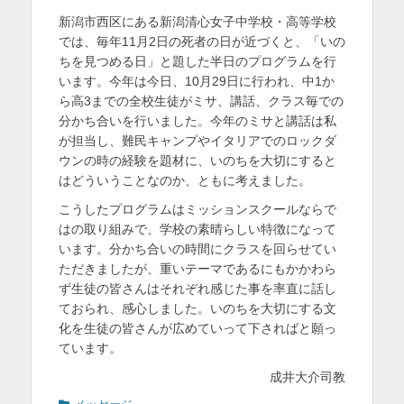
稿
稿
を
新潟市西区にある新潟清心女子中学校・高等学校
日
者
では、毎年11月2日の死者の日が近づくと、「いの
表
ちを見つめる日」と題した半日のプログラムを行
示
います。今年は今日、10月29日に行われ、中1か
ら高3までの全校生徒がミサ、講話、クラス毎での
分かち合いを行いました。今年のミサと講話は私
が担当し、難民キャンプやイタリアでのロックダ
ウンの時の経験を題材に、いのちを大切にすると
はどういうことなのか、ともに考えました。
こうしたプログラムはミッションスクールならで
はの取り組みで、学校の素晴らしい特徴になって
います。分かち合いの時間にクラスを回らせてい
ただきましたが、重いテーマであるにもかかわら
ず生徒の皆さんはそれぞれ感じた事を率直に話し
ておられ、感心しました。いのちを大切にする文
化を生徒の皆さんが広めていって下さればと願っ
ています。
成井大介司教
カ