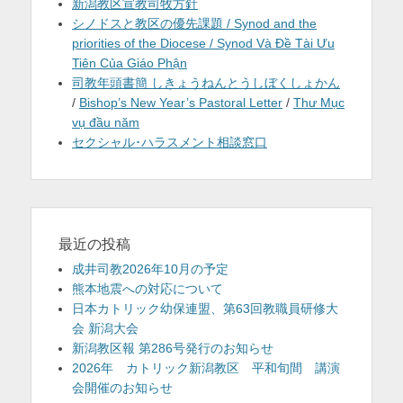
新潟教区宣教司牧方針
シノドスと教区の優先課題 / Synod and the
priorities of the Diocese / Synod Và Đề Tài Ưu
Tiên Của Giáo Phận
司教年頭書簡 しきょうねんとうしぼくしょかん
/
Bishop’s New Year’s Pastoral Letter
/
Thư Mục
vụ đầu năm
セクシャル･ハラスメント相談窓口
最近の投稿
成井司教2026年10月の予定
熊本地震への対応について
日本カトリック幼保連盟、第63回教職員研修大
会 新潟大会
新潟教区報 第286号発行のお知らせ
2026年 カトリック新潟教区 平和旬間 講演
会開催のお知らせ