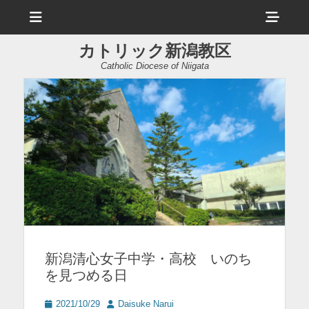
メ
ヘ
ニ
ュ
ッ
ー
カトリック新潟教区
ダ
Catholic Diocese of Niigata
ー
サ
イ
ド
バ
ー
コ
ン
新潟清心女子中学・高校 いのち
テ
を見つめる日
ン
ツ
投
投
2021/10/29
Daisuke Narui