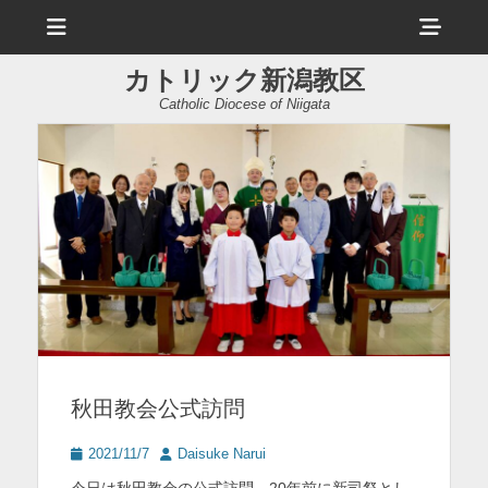
メ
ヘ
ニ
ュ
ッ
ー
カトリック新潟教区
ダ
Catholic Diocese of Niigata
ー
サ
イ
ド
バ
ー
コ
ン
秋田教会公式訪問
テ
ン
投
投
2021/11/7
Daisuke Narui
稿
稿
ツ
今日は秋田教会の公式訪問。20年前に新司祭とし