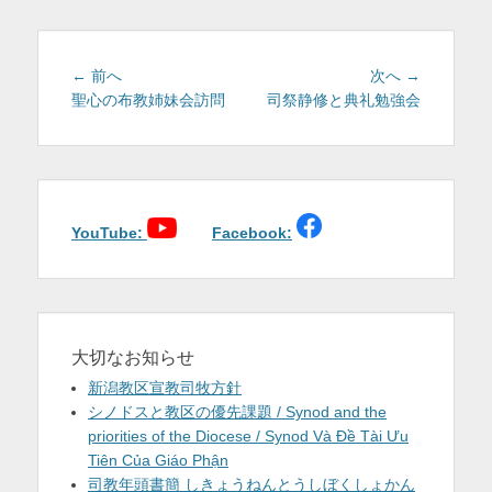
リ
ー
投
前
次
← 前へ
次へ →
稿
の
の
聖心の布教姉妹会訪問
司祭静修と典礼勉強会
投
投
ナ
稿:
稿:
ビ
ゲ
ー
シ
YouTube:
Facebook:
ョ
ン
大切なお知らせ
新潟教区宣教司牧方針
シノドスと教区の優先課題 / Synod and the
priorities of the Diocese / Synod Và Đề Tài Ưu
Tiên Của Giáo Phận
司教年頭書簡 しきょうねんとうしぼくしょかん