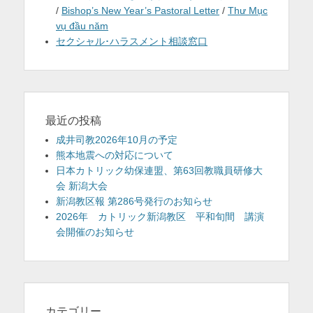
/
Bishop’s New Year’s Pastoral Letter
/
Thư Mục
vụ đầu năm
セクシャル･ハラスメント相談窓口
最近の投稿
成井司教2026年10月の予定
熊本地震への対応について
日本カトリック幼保連盟、第63回教職員研修大
会 新潟大会
新潟教区報 第286号発行のお知らせ
2026年 カトリック新潟教区 平和旬間 講演
会開催のお知らせ
カテゴリー