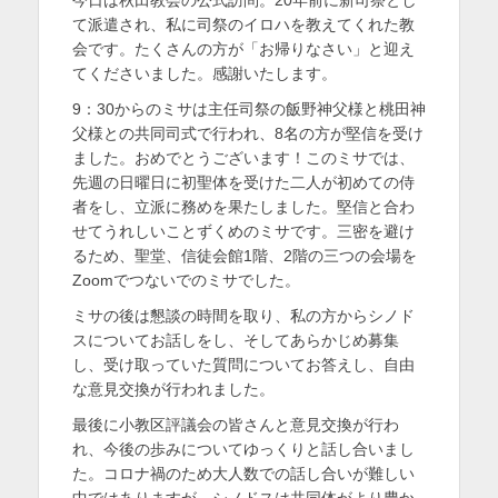
日
者
を
て派遣され、私に司祭のイロハを教えてくれた教
会です。たくさんの方が「お帰りなさい」と迎え
表
てくださいました。感謝いたします。
示
9：30からのミサは主任司祭の飯野神父様と桃田神
父様との共同司式で行われ、8名の方が堅信を受け
ました。おめでとうございます！このミサでは、
先週の日曜日に初聖体を受けた二人が初めての侍
者をし、立派に務めを果たしました。堅信と合わ
せてうれしいことずくめのミサです。三密を避け
るため、聖堂、信徒会館1階、2階の三つの会場を
Zoomでつないでのミサでした。
ミサの後は懇談の時間を取り、私の方からシノド
スについてお話しをし、そしてあらかじめ募集
し、受け取っていた質問についてお答えし、自由
な意見交換が行われました。
最後に小教区評議会の皆さんと意見交換が行わ
れ、今後の歩みについてゆっくりと話し合いまし
た。コロナ禍のため大人数での話し合いが難しい
中ではありますが、シノドスは共同体がより豊か