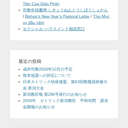
Tiên Của Giáo Phận
司教年頭書簡 しきょうねんとうしぼくしょかん
/
Bishop’s New Year’s Pastoral Letter
/
Thư Mục
vụ đầu năm
セクシャル･ハラスメント相談窓口
最近の投稿
成井司教2026年10月の予定
熊本地震への対応について
日本カトリック幼保連盟、第63回教職員研修大
会 新潟大会
新潟教区報 第286号発行のお知らせ
2026年 カトリック新潟教区 平和旬間 講演
会開催のお知らせ