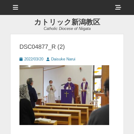
メ
ヘ
ニ
ュ
ッ
ー
カトリック新潟教区
ダ
Catholic Diocese of Niigata
ー
サ
DSC04877_R (2)
イ
投
投
2022/03/20
Daisuke Narui
ド
稿
稿
日
者
バ
ー
コ
ン
テ
ン
ツ