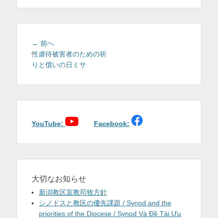
を
表
示
投
前
← 前へ
稿
の
性虐待被害者のための祈
投
りと償いの日ミサ
ナ
稿:
ビ
ゲ
ー
シ
ョ
YouTube:
Facebook:
ン
大切なお知らせ
新潟教区宣教司牧方針
シノドスと教区の優先課題 / Synod and the
priorities of the Diocese / Synod Và Đề Tài Ưu