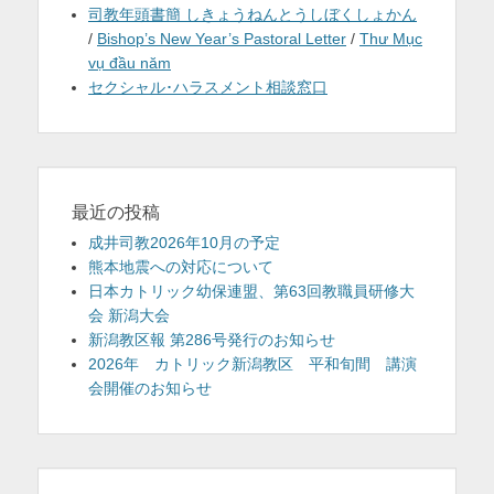
司教年頭書簡 しきょうねんとうしぼくしょかん
/
Bishop’s New Year’s Pastoral Letter
/
Thư Mục
vụ đầu năm
セクシャル･ハラスメント相談窓口
最近の投稿
成井司教2026年10月の予定
熊本地震への対応について
日本カトリック幼保連盟、第63回教職員研修大
会 新潟大会
新潟教区報 第286号発行のお知らせ
2026年 カトリック新潟教区 平和旬間 講演
会開催のお知らせ