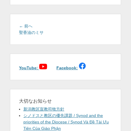
を
表
示
投
前
← 前へ
稿
の
聖香油のミサ
投
ナ
稿:
ビ
ゲ
ー
シ
YouTube:
Facebook:
ョ
ン
大切なお知らせ
新潟教区宣教司牧方針
シノドスと教区の優先課題 / Synod and the
priorities of the Diocese / Synod Và Đề Tài Ưu
Tiên Của Giáo Phận