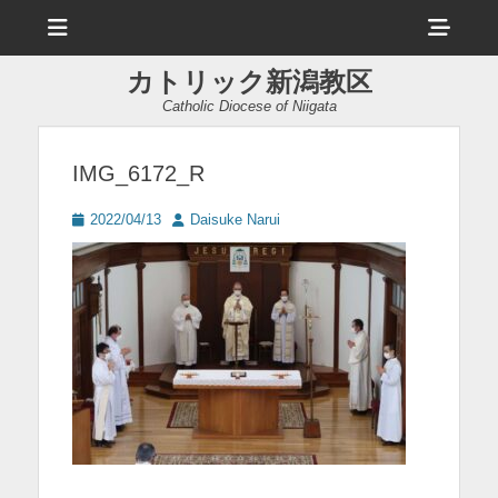
メ
ヘ
ニ
ュ
ッ
ー
カトリック新潟教区
ダ
Catholic Diocese of Niigata
ー
サ
IMG_6172_R
イ
投
投
2022/04/13
Daisuke Narui
ド
稿
稿
日
者
バ
ー
コ
ン
テ
ン
ツ