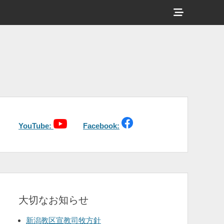
ヘ
ッ
ダ
ー
サ
イ
ド
バ
YouTube:
Facebook:
ー
コ
ン
テ
大切なお知らせ
ン
ツ
新潟教区宣教司牧方針