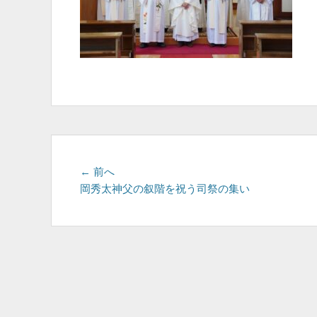
投
前
← 前へ
の
岡秀太神父の叙階を祝う司祭の集い
稿
投
ナ
稿:
ビ
ゲ
ー
シ