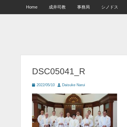
メインメニュー
コ
Home
成井司教
事務局
シノドス
ン
テ
ン
ツ
へ
ス
キ
ッ
プ
DSC05041_R
投
投
2022/05/10
Daisuke Narui
稿
稿
日
者