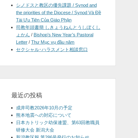
シノドスと教区の優先課題 / Synod and
を
the priorities of the Diocese / Synod Và Đề
表
Tài Ưu Tiên Của Giáo Phận
示
司教年頭書簡 しきょうねんとうしぼくし
ょかん
/
Bishop’s New Year’s Pastoral
Letter
/
Thư Mục vụ đầu năm
セクシャル･ハラスメント相談窓口
最近の投稿
成井司教2026年10月の予定
熊本地震への対応について
日本カトリック幼保連盟、第63回教職員
研修大会 新潟大会
新潟教区報 第286号発行のお知らせ