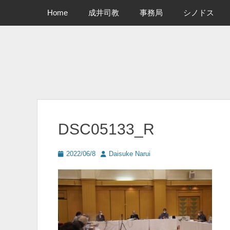
メインメニュー
コ
Home
成井司教
事務局
シノドス
ン
テ
ン
ツ
へ
ス
キ
ッ
プ
DSC05133_R
投
投
2022/06/8
Daisuke Narui
稿
稿
日
者