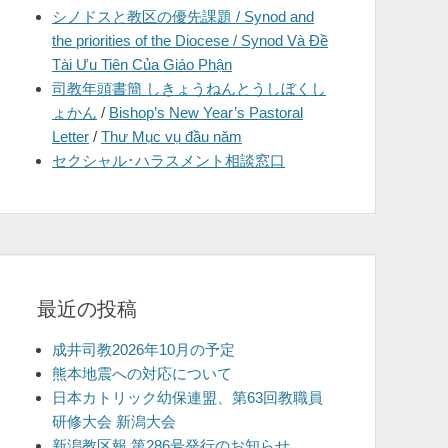
シノドスと教区の優先課題 / Synod and
を
the priorities of the Diocese / Synod Và Đề
表
Tài Ưu Tiên Của Giáo Phận
示
司教年頭書簡 しきょうねんとうしぼくし
ょかん
/
Bishop’s New Year’s Pastoral
Letter
/
Thư Mục vụ đầu năm
セクシャル･ハラスメント相談窓口
最近の投稿
成井司教2026年10月の予定
熊本地震への対応について
日本カトリック幼保連盟、第63回教職員
研修大会 新潟大会
新潟教区報 第286号発行のお知らせ