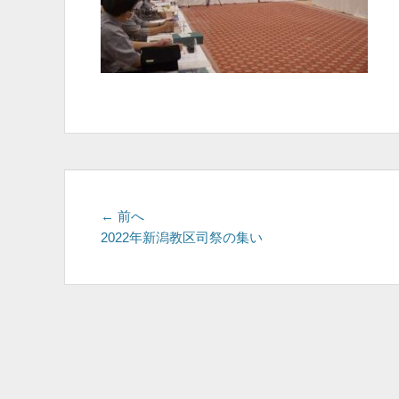
投
前
← 前へ
の
2022年新潟教区司祭の集い
稿
投
ナ
稿:
ビ
ゲ
ー
シ