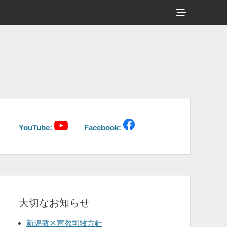
ヘ
ッ
ダ
ー
サ
イ
ド
バ
YouTube:
Facebook:
ー
コ
ン
テ
大切なお知らせ
ン
ツ
新潟教区宣教司牧方針