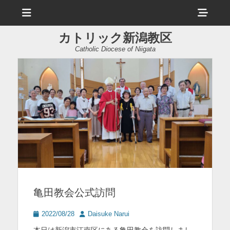
メ
ヘ
ニ
ュ
ッ
ー
カトリック新潟教区
ダ
Catholic Diocese of Niigata
ー
サ
イ
ド
バ
ー
コ
ン
亀田教会公式訪問
テ
ン
投
投
2022/08/28
Daisuke Narui
稿
稿
ツ
本日は新潟市江南区にある亀田教会を訪問しまし