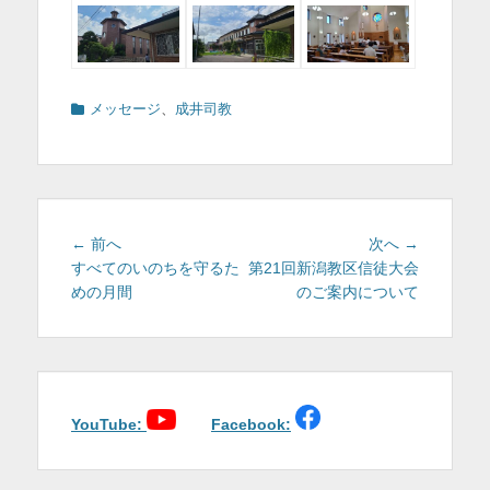
カ
メッセージ
、
成井司教
テ
ゴ
リ
ー
投
前
次
← 前へ
次へ →
稿
の
の
すべてのいのちを守るた
第21回新潟教区信徒大会
投
投
めの月間
のご案内について
ナ
稿:
稿:
ビ
ゲ
ー
シ
ョ
YouTube:
Facebook:
ン