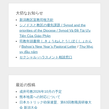
大切なお知らせ
新潟教区宣教司牧方針
シノドスと教区の優先課題 / Synod and the
priorities of the Diocese / Synod Và Đề Tài Ưu
Tiên Của Giáo Phận
司教年頭書簡 しきょうねんとうしぼくしょかん
/
Bishop’s New Year’s Pastoral Letter
/
Thư Mục
vụ đầu năm
セクシャル･ハラスメント相談窓口
最近の投稿
成井司教2026年10月の予定
熊本地震への対応について
日本カトリック幼保連盟、第63回教職員研修大
会 新潟大会