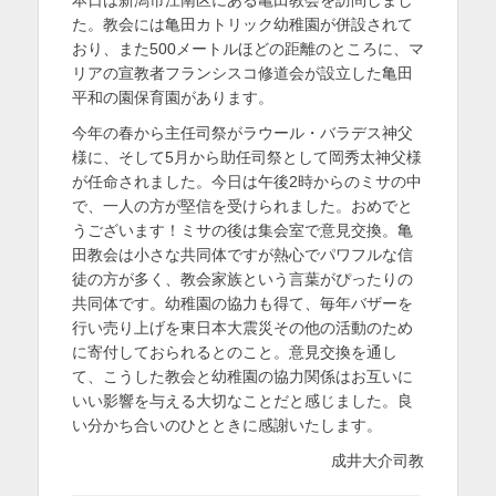
日
者
を
た。教会には亀田カトリック幼稚園が併設されて
おり、また500メートルほどの距離のところに、マ
表
リアの宣教者フランシスコ修道会が設立した亀田
示
平和の園保育園があります。
今年の春から主任司祭がラウール・バラデス神父
様に、そして5月から助任司祭として岡秀太神父様
が任命されました。今日は午後2時からのミサの中
で、一人の方が堅信を受けられました。おめでと
うございます！ミサの後は集会室で意見交換。亀
田教会は小さな共同体ですが熱心でパワフルな信
徒の方が多く、教会家族という言葉がぴったりの
共同体です。幼稚園の協力も得て、毎年バザーを
行い売り上げを東日本大震災その他の活動のため
に寄付しておられるとのこと。意見交換を通し
て、こうした教会と幼稚園の協力関係はお互いに
いい影響を与える大切なことだと感じました。良
い分かち合いのひとときに感謝いたします。
成井大介司教