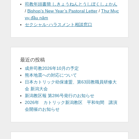
司教年頭書簡 しきょうねんとうしぼくしょかん
/
Bishop’s New Year’s Pastoral Letter
/
Thư Mục
vụ đầu năm
セクシャル･ハラスメント相談窓口
最近の投稿
成井司教2026年10月の予定
熊本地震への対応について
日本カトリック幼保連盟、第63回教職員研修大
会 新潟大会
新潟教区報 第286号発行のお知らせ
2026年 カトリック新潟教区 平和旬間 講演
会開催のお知らせ