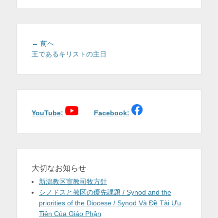
を
表
示
投
前
← 前へ
稿
の
王であるキリストの主日
投
ナ
稿:
ビ
ゲ
ー
シ
YouTube:
Facebook:
ョ
ン
大切なお知らせ
新潟教区宣教司牧方針
シノドスと教区の優先課題 / Synod and the
priorities of the Diocese / Synod Và Đề Tài Ưu
Tiên Của Giáo Phận