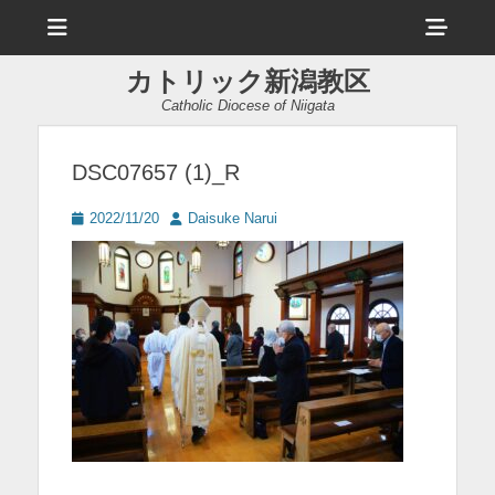
メ
ヘ
ニ
ュ
ッ
ー
カトリック新潟教区
ダ
Catholic Diocese of Niigata
ー
サ
DSC07657 (1)_R
イ
投
投
2022/11/20
Daisuke Narui
ド
稿
稿
日
者
バ
ー
コ
ン
テ
ン
ツ