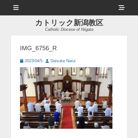
メ
ヘ
ニ
ュ
ッ
ー
カトリック新潟教区
ダ
Catholic Diocese of Niigata
ー
サ
IMG_6756_R
イ
投
投
2023/04/5
Daisuke Narui
ド
稿
稿
日
者
バ
ー
コ
ン
テ
ン
ツ