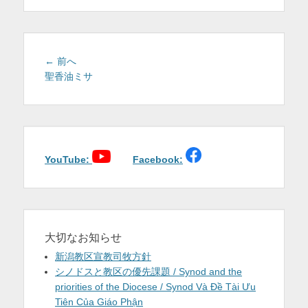
を
表
示
投
前
← 前へ
稿
の
聖香油ミサ
投
ナ
稿:
ビ
ゲ
ー
シ
YouTube:
Facebook:
ョ
ン
大切なお知らせ
新潟教区宣教司牧方針
シノドスと教区の優先課題 / Synod and the
priorities of the Diocese / Synod Và Đề Tài Ưu
Tiên Của Giáo Phận