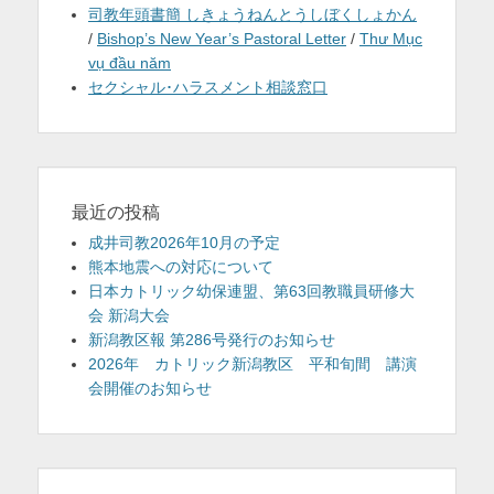
司教年頭書簡 しきょうねんとうしぼくしょかん
/
Bishop’s New Year’s Pastoral Letter
/
Thư Mục
vụ đầu năm
セクシャル･ハラスメント相談窓口
最近の投稿
成井司教2026年10月の予定
熊本地震への対応について
日本カトリック幼保連盟、第63回教職員研修大
会 新潟大会
新潟教区報 第286号発行のお知らせ
2026年 カトリック新潟教区 平和旬間 講演
会開催のお知らせ