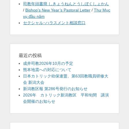
司教年頭書簡 しきょうねんとうしぼくしょかん
/
Bishop’s New Year’s Pastoral Letter
/
Thư Mục
vụ đầu năm
セクシャル･ハラスメント相談窓口
最近の投稿
成井司教2026年10月の予定
熊本地震への対応について
日本カトリック幼保連盟、第63回教職員研修大
会 新潟大会
新潟教区報 第286号発行のお知らせ
2026年 カトリック新潟教区 平和旬間 講演
会開催のお知らせ