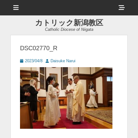
メ
ヘ
ニ
ュ
ッ
ー
カトリック新潟教区
ダ
Catholic Diocese of Niigata
ー
サ
DSC02770_R
イ
投
投
2023/04/8
Daisuke Narui
ド
稿
稿
日
者
バ
ー
コ
ン
テ
ン
ツ