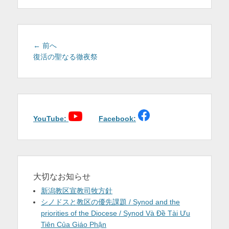
を
表
示
投
前
← 前へ
稿
の
復活の聖なる徹夜祭
投
ナ
稿:
ビ
ゲ
ー
シ
YouTube:
Facebook:
ョ
ン
大切なお知らせ
新潟教区宣教司牧方針
シノドスと教区の優先課題 / Synod and the
priorities of the Diocese / Synod Và Đề Tài Ưu
Tiên Của Giáo Phận