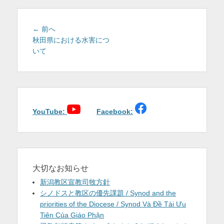
を
表
投
前
← 前へ
稿
の
秋田県における水害につ
示
投
いて
ナ
稿:
ビ
ゲ
ー
シ
ョ
YouTube:
Facebook:
ン
大切なお知らせ
新潟教区宣教司牧方針
シノドスと教区の優先課題 / Synod and the
priorities of the Diocese / Synod Và Đề Tài Ưu
Tiên Của Giáo Phận