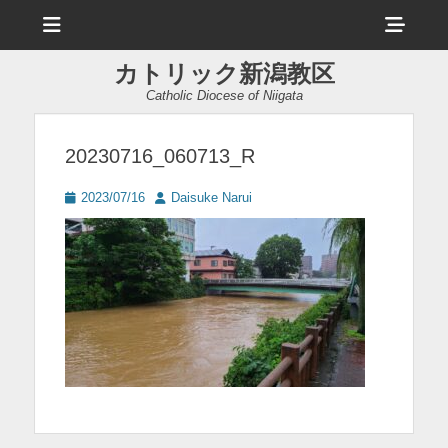
メ
ヘ
ニ
ュ
ッ
ー
カトリック新潟教区
ダ
Catholic Diocese of Niigata
ー
サ
20230716_060713_R
イ
投
投
2023/07/16
Daisuke Narui
ド
稿
稿
日
者
バ
ー
コ
ン
テ
ン
ツ