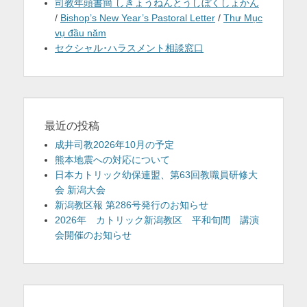
司教年頭書簡 しきょうねんとうしぼくしょかん
/
Bishop’s New Year’s Pastoral Letter
/
Thư Mục
vụ đầu năm
セクシャル･ハラスメント相談窓口
最近の投稿
成井司教2026年10月の予定
熊本地震への対応について
日本カトリック幼保連盟、第63回教職員研修大
会 新潟大会
新潟教区報 第286号発行のお知らせ
2026年 カトリック新潟教区 平和旬間 講演
会開催のお知らせ