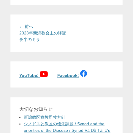
を
表
示
投
前
← 前へ
稿
の
2023年新潟教会主の降誕
投
夜半のミサ
ナ
稿:
ビ
ゲ
ー
シ
ョ
YouTube:
Facebook:
ン
大切なお知らせ
新潟教区宣教司牧方針
シノドスと教区の優先課題 / Synod and the
priorities of the Diocese / Synod Và Đề Tài Ưu