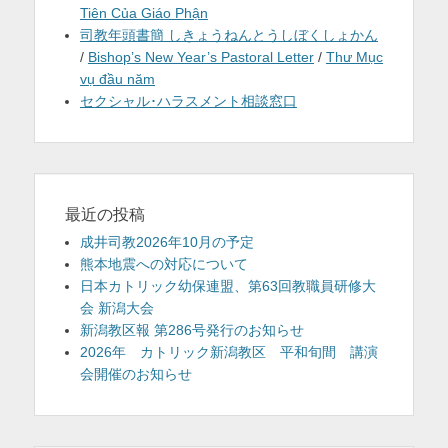
Tiên Của Giáo Phận
司教年頭書簡 しきょうねんとうしぼくしょかん
/
Bishop’s New Year’s Pastoral Letter
/
Thư Mục
vụ đầu năm
セクシャル･ハラスメント相談窓口
最近の投稿
成井司教2026年10月の予定
熊本地震への対応について
日本カトリック幼保連盟、第63回教職員研修大
会 新潟大会
新潟教区報 第286号発行のお知らせ
2026年 カトリック新潟教区 平和旬間 講演
会開催のお知らせ