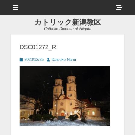
メ
ヘ
ニ
ュ
ッ
ー
カトリック新潟教区
ダ
Catholic Diocese of Niigata
ー
サ
DSC01272_R
イ
投
投
2023/12/25
Daisuke Narui
ド
稿
稿
日
者
バ
ー
コ
ン
テ
ン
ツ