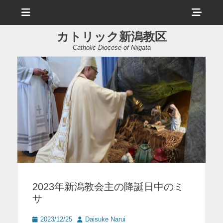
メ
ヘ
ニ
ュ
ッ
ー
カトリック新潟教区
ダ
Catholic Diocese of Niigata
ー
サ
イ
ド
バ
ー
コ
ン
2023年新潟教会主の降誕日中のミ
テ
サ
ン
ツ
投
投
2023/12/25
Daisuke Narui