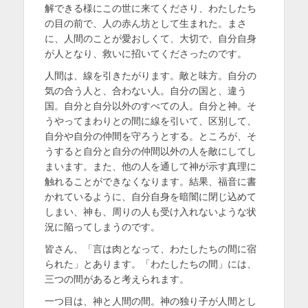
解できる様にこの世に来てくださり、わたしたち
の目の前で、人の赤ん坊として生まれた。まさ
に、人間のことが愛おしくて、大切で、自分自身
が人となり、救いに招いてくださったのです。
人間は、線を引きたがります。敵と味方。自分の
気の合う人と、合わない人。自分の国と、違う
国。自分と自分以外のすべての人。自分と神。そ
うやってまわりとの間に線を引いて、区別して、
自分や自分の仲間を守ろうとする。ところが、そ
うすると自分と自分の仲間以外の人を敵にしてし
まいます。また、他の人を通して神が示す真理に
触れることができなくなります。結果、福音に書
かれているように、自分自身を暗闇に閉じ込めて
しまい、神も、周りの人も受け入れないような状
況に陥ってしまうのです。
皆さん、「言は肉となって、わたしたちの間に宿
られた」とあります。「わたしたちの間」には、
三つの間があると考えられます。
一つ目は、神と人間の間。神の独り子が人間とし