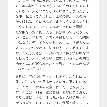
は、ローマ帝国に占領されたユダヤの国に、それ
も、赤ん坊が生まれそうなのに泊めてくれる人す
らいない、人とのつながりが壊れてしまったよう
な中、生まれてきました。全能の神が、人の助け
がなければすぐに死んでしまうような赤ん坊とし
て生まれてきました。それは、どれほど困難で、
絶望的な状況にある人も、神は救ってくださると
いうこと、そして、力で人を従わせるような関係
ではなく、何もできない弱さの中にこそ光る愛に
よって人とつながり、助け合うことを教えていま
す。わたしたちは、自分の周りにある境界線を取
り払って、人々、特に弱い立場にいる人との間に
幼子イエスが宿られたことを思い、ともに歩んで
いきたいと思います。
最後に、光についてお話しします。わたしは以
前、パキスタンのラホールという北東の町にあ
る、ムガール帝国の城塞に行ったことがありま
す。そこは、別名「鏡の宮殿」と呼ばれており、
壁や天井に小さな、少し丸い表面の鏡のモザイク
がちりばめられているんです。部屋を暗くしてマ