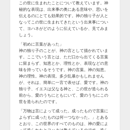
この世に生まれたことについて教えています。神
秘的な表現は、出来事の奥にある意味や、思いを
伝えるのにとても効果的です。神の独り子が人と
なってこの世に生まれてきたという出来事につい
て、ヨハネがどのように伝えているか、見てみま
しょう。
「初めに言葉があった」
神の独り子のことが、神の言として描かれていま
す。ここでいう言とは、ただ口から出てくる言葉
に留まらず、知恵とか、理性とか、表現などの意
味を持っているそうです。神の言葉。神の知恵。
神の理性。神の表現。多少乱暴かもしれません
が、それは、簡単に一言で表せば、愛です。神の
独り子、イエスは父なる神と、この世が造られる
前から、愛のうちにともにいて、愛のうちにこの
世を造られたのです。
「万物は言によって成った。成ったもので言葉に
よらずに成ったものは何一つなかった。」とある
とおり、この世界のすべてのものは、神の愛によ