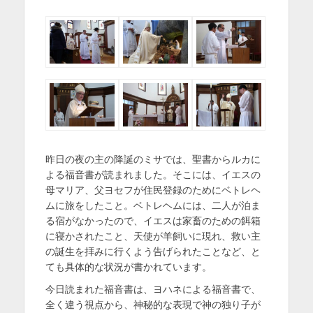
稿
稿
を
日
者
表
示
昨日の夜の主の降誕のミサでは、聖書からルカに
よる福音書が読まれました。そこには、イエスの
母マリア、父ヨセフが住民登録のためにベトレヘ
ムに旅をしたこと。ベトレヘムには、二人が泊ま
る宿がなかったので、イエスは家畜のための餌箱
に寝かされたこと、天使が羊飼いに現れ、救い主
の誕生を拝みに行くよう告げられたことなど、と
ても具体的な状況が書かれています。
今日読まれた福音書は、ヨハネによる福音書で、
全く違う視点から、神秘的な表現で神の独り子が