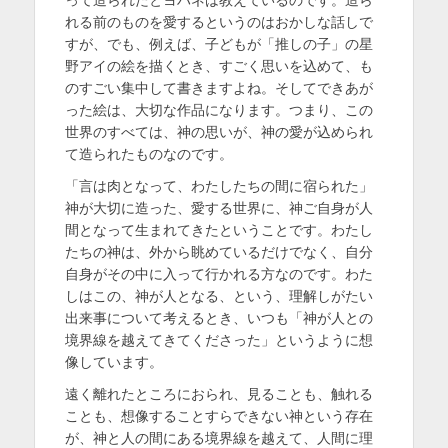
って造られたとヨハネは教えているのです。造ら
れる前のものを愛するというのはおかしな話しで
すが、でも、例えば、子どもが「推しの子」の星
野アイの絵を描くとき、すごく思いを込めて、も
のすごい集中して書きますよね。そしてできあが
った絵は、大切な作品になります。つまり、この
世界のすべては、神の思いが、神の愛が込められ
て造られたものなのです。
「言は肉となって、わたしたちの間に宿られた」
神が大切に造った、愛する世界に、神ご自身が人
間となって生まれてきたということです。わたし
たちの神は、外から眺めているだけでなく、自分
自身がその中に入って行かれる方なのです。わた
しはこの、神が人となる、という、理解しがたい
出来事について考えるとき、いつも「神が人との
境界線を越えてきてくださった」というように想
像しています。
遠く離れたところにおられ、見ることも、触れる
ことも、想像することすらできない神という存在
が、神と人の間にある境界線を越えて、人間に理