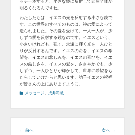
ッチ一本すると、小さな鏡に反射して部屋全体が
明るくなるんですね。
わたしたちは、イエスの光を反射する小さな鏡で
す。この世界のすべてのものは、神の愛によって
造られました。その愛を受けて、一人一人が、少
しずつ愛を反射する鏡なのです。イエスという、
小さいけれども、強く、永遠に輝く光を一人ひと
りが反射するんです。イエスの命を、イエスの希
望を、イエスの悲しみを、イエスの喜びを、イエ
スの厳しさを、イエスの愛を、ささやかでも、少
しずつ、一人ひとりが輝かして、世界に希望をも
たらしていけたらと思います。幼子イエスの祝福
が皆さんの上にありますように。
カ
メッセージ
、
成井司教
テ
ゴ
リ
ー
投
前
次
← 前へ
次へ →