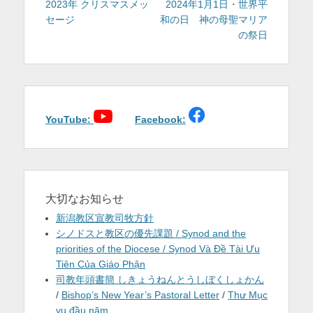
稿
の
の
2023年 クリスマスメッ
2024年1月1日・世界平
投
投
セージ
和の日 神の母聖マリア
ナ
稿:
稿:
の祭日
ビ
ゲ
ー
シ
ョ
YouTube:
Facebook:
ン
大切なお知らせ
新潟教区宣教司牧方針
シノドスと教区の優先課題 / Synod and the
priorities of the Diocese / Synod Và Đề Tài Ưu
Tiên Của Giáo Phận
司教年頭書簡 しきょうねんとうしぼくしょかん
/
Bishop’s New Year’s Pastoral Letter
/
Thư Mục
vụ đầu năm