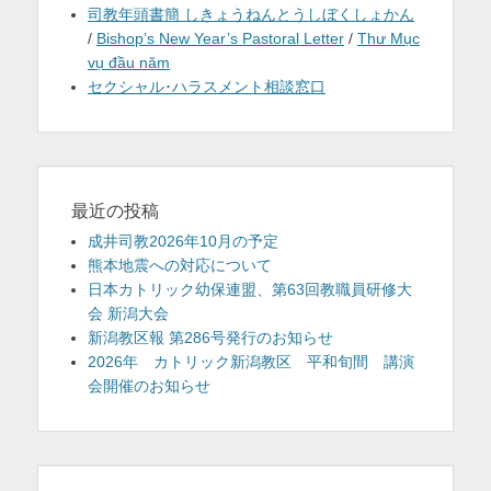
司教年頭書簡 しきょうねんとうしぼくしょかん
/
Bishop’s New Year’s Pastoral Letter
/
Thư Mục
vụ đầu năm
セクシャル･ハラスメント相談窓口
最近の投稿
成井司教2026年10月の予定
熊本地震への対応について
日本カトリック幼保連盟、第63回教職員研修大
会 新潟大会
新潟教区報 第286号発行のお知らせ
2026年 カトリック新潟教区 平和旬間 講演
会開催のお知らせ