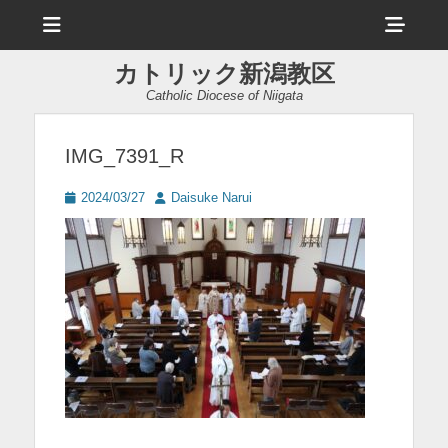
メ
ヘ
ニ
ュ
ッ
ー
カトリック新潟教区
ダ
Catholic Diocese of Niigata
ー
サ
IMG_7391_R
イ
投
投
2024/03/27
Daisuke Narui
ド
稿
稿
日
者
バ
ー
コ
ン
テ
ン
ツ