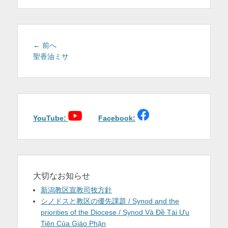
を
表
示
投
前
← 前へ
稿
の
聖香油ミサ
投
ナ
稿:
ビ
ゲ
ー
シ
YouTube:
Facebook:
ョ
ン
大切なお知らせ
新潟教区宣教司牧方針
シノドスと教区の優先課題 / Synod and the
priorities of the Diocese / Synod Và Đề Tài Ưu
Tiên Của Giáo Phận