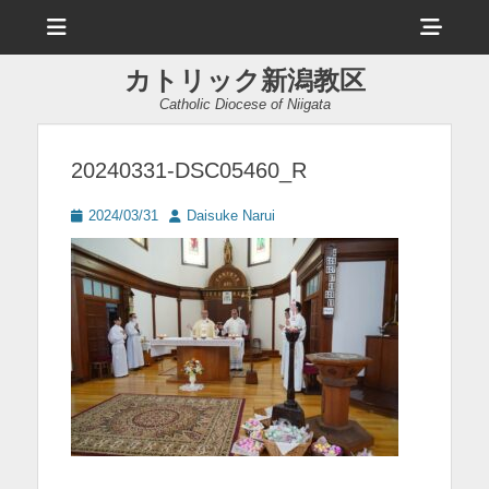
メ
ヘ
ニ
ュ
ッ
ー
カトリック新潟教区
ダ
Catholic Diocese of Niigata
ー
サ
20240331-DSC05460_R
イ
投
投
2024/03/31
Daisuke Narui
ド
稿
稿
日
者
バ
ー
コ
ン
テ
ン
ツ