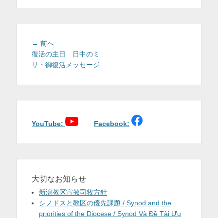
を
表
示
投
前
← 前へ
稿
の
復活の主日 日中のミ
投
サ・御復活メッセージ
ナ
稿:
ビ
ゲ
ー
シ
ョ
YouTube:
Facebook:
ン
大切なお知らせ
新潟教区宣教司牧方針
シノドスと教区の優先課題 / Synod and the
priorities of the Diocese / Synod Và Đề Tài Ưu