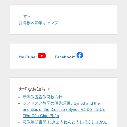
を
表
投
前
← 前へ
稿
の
新潟教区青年キャンプ
示
投
ナ
稿:
ビ
ゲ
ー
シ
YouTube:
Facebook:
ョ
ン
大切なお知らせ
新潟教区宣教司牧方針
シノドスと教区の優先課題 / Synod and the
priorities of the Diocese / Synod Và Đề Tài Ưu
Tiên Của Giáo Phận
司教年頭書簡 しきょうねんとうしぼくしょかん