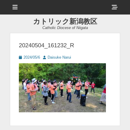
メ
ヘ
ニ
ュ
ッ
ー
カトリック新潟教区
ダ
Catholic Diocese of Niigata
ー
サ
20240504_161232_R
イ
投
投
2024/05/6
Daisuke Narui
ド
稿
稿
日
者
バ
ー
コ
ン
テ
ン
ツ