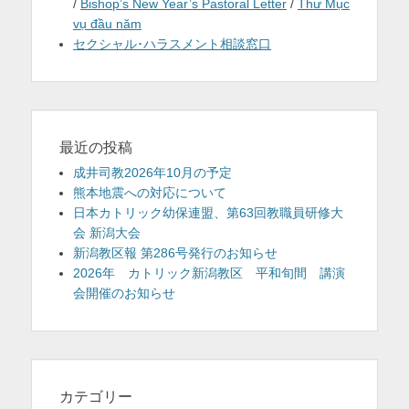
/
Bishop’s New Year’s Pastoral Letter
/
Thư Mục
vụ đầu năm
セクシャル･ハラスメント相談窓口
最近の投稿
成井司教2026年10月の予定
熊本地震への対応について
日本カトリック幼保連盟、第63回教職員研修大
会 新潟大会
新潟教区報 第286号発行のお知らせ
2026年 カトリック新潟教区 平和旬間 講演
会開催のお知らせ
カテゴリー