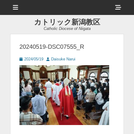
メ
ヘ
ニ
ュ
ッ
ー
カトリック新潟教区
ダ
Catholic Diocese of Niigata
ー
サ
20240519-DSC07555_R
イ
投
投
2024/05/19
Daisuke Narui
ド
稿
稿
日
者
バ
ー
コ
ン
テ
ン
ツ