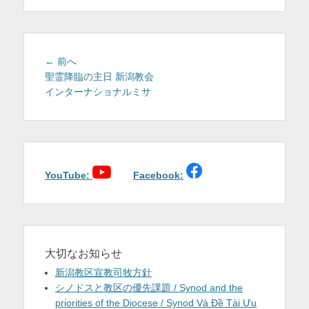
を
表
示
投
前
← 前へ
稿
の
聖霊降臨の主日 新潟教会
投
インターナショナルミサ
ナ
稿:
ビ
ゲ
ー
シ
ョ
YouTube:
Facebook:
ン
大切なお知らせ
新潟教区宣教司牧方針
シノドスと教区の優先課題 / Synod and the
priorities of the Diocese / Synod Và Đề Tài Ưu