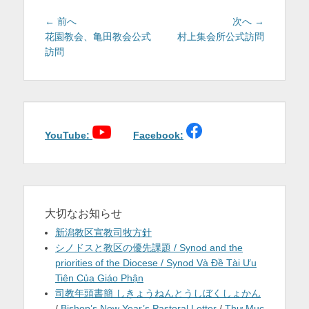
投
前
次
← 前へ
次へ →
稿
の
の
花園教会、亀田教会公式
村上集会所公式訪問
投
投
訪問
ナ
稿:
稿:
ビ
ゲ
ー
シ
ョ
YouTube:
Facebook:
ン
大切なお知らせ
新潟教区宣教司牧方針
シノドスと教区の優先課題 / Synod and the
priorities of the Diocese / Synod Và Đề Tài Ưu
Tiên Của Giáo Phận
司教年頭書簡 しきょうねんとうしぼくしょかん
/
Bishop’s New Year’s Pastoral Letter
/
Thư Mục