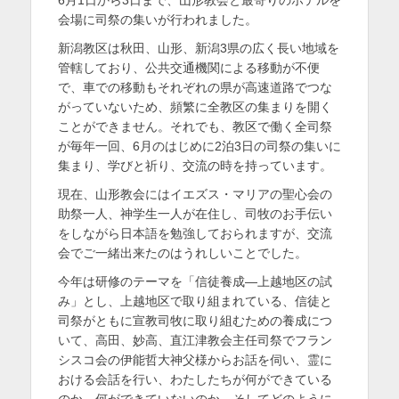
日
者
を
会場に司祭の集いが行われました。
表
新潟教区は秋田、山形、新潟3県の広く長い地域を
管轄しており、公共交通機関による移動が不便
示
で、車での移動もそれぞれの県が高速道路でつな
がっていないため、頻繁に全教区の集まりを開く
ことができません。それでも、教区で働く全司祭
が毎年一回、6月のはじめに2泊3日の司祭の集いに
集まり、学びと祈り、交流の時を持っています。
現在、山形教会にはイエズス・マリアの聖心会の
助祭一人、神学生一人が在住し、司牧のお手伝い
をしながら日本語を勉強しておられますが、交流
会でご一緒出来たのはうれしいことでした。
今年は研修のテーマを「信徒養成―上越地区の試
み」とし、上越地区で取り組まれている、信徒と
司祭がともに宣教司牧に取り組むための養成につ
いて、高田、妙高、直江津教会主任司祭でフラン
シスコ会の伊能哲大神父様からお話を伺い、霊に
おける会話を行い、わたしたちが何ができている
のか、何ができていないのか、そしてどのように