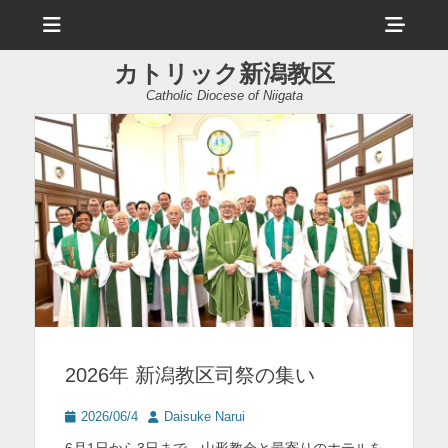
メ
ヘ
ニ
ュ
ッ
ー
カトリック新潟教区
ダ
Catholic Diocese of Niigata
ー
サ
イ
ド
バ
ー
コ
ン
2026年 新潟教区司祭の集い
テ
ン
投
投
2026/06/4
Daisuke Narui
稿
稿
ツ
6月1日から3日まで、山形教会と最寄りのホテルを