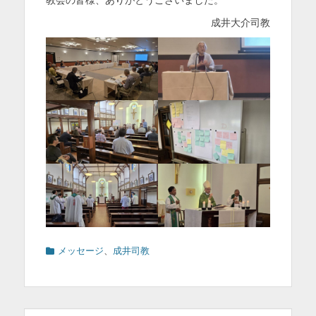
成井大介司教
カ
メッセージ
、
成井司教
テ
ゴ
リ
ー