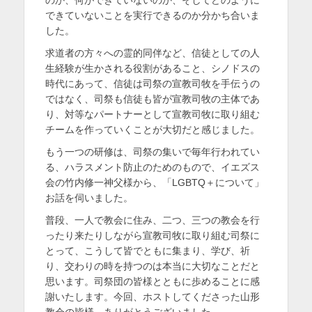
できていないことを実行できるのか分かち合いま
した。
求道者の方々への霊的同伴など、信徒としての人
生経験が生かされる役割があること、シノドスの
時代にあって、信徒は司祭の宣教司牧を手伝うの
ではなく、司祭も信徒も皆が宣教司牧の主体であ
り、対等なパートナーとして宣教司牧に取り組む
チームを作っていくことが大切だと感じました。
もう一つの研修は、司祭の集いで毎年行われてい
る、ハラスメント防止のためのもので、イエズス
会の竹内修一神父様から、「LGBTQ＋について」
お話を伺いました。
普段、一人で教会に住み、二つ、三つの教会を行
ったり来たりしながら宣教司牧に取り組む司祭に
とって、こうして皆でともに集まり、学び、祈
り、交わりの時を持つのは本当に大切なことだと
思います。司祭団の皆様とともに歩めることに感
謝いたします。今回、ホストしてくださった山形
教会の皆様、ありがとうございました。