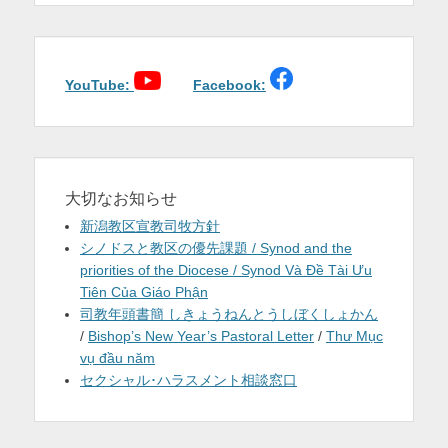
ゲ
ー
シ
ョ
YouTube:
Facebook:
ン
大切なお知らせ
新潟教区宣教司牧方針
シノドスと教区の優先課題 / Synod and the
priorities of the Diocese / Synod Và Đề Tài Ưu
Tiên Của Giáo Phận
司教年頭書簡 しきょうねんとうしぼくしょかん
/
Bishop’s New Year’s Pastoral Letter
/
Thư Mục
vụ đầu năm
セクシャル･ハラスメント相談窓口