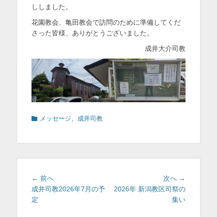
ししました。
花園教会、亀田教会で訪問のために準備してくだ
さった皆様、ありがとうございました。
成井大介司教
カ
メッセージ
、
成井司教
テ
ゴ
リ
ー
投
前
次
← 前へ
次へ →
稿
の
の
成井司教2026年7月の予
2026年 新潟教区司祭の
投
投
定
集い
ナ
稿:
稿:
ビ