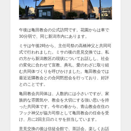
午後は亀田教会の公式訪問です。花園からは車で
30分弱で、同じ新潟市内にあります。
ミサは午後2時から、主任司祭の高橋神父と共同司
式で行われました。ミサの後の意見交換では、私
の方から新潟教区の現状についてお話しし、社会
の変化に合わせて宣教、典礼、愛のわざに取り組
む共同体づくりを呼びかけました。亀田教会では
最近近隣教会との合同黙想会を行っており、好評
とのことです。
亀田教会共同体は、人数的には小さいですが、家
族的な雰囲気や、教会を大切にする強い思いを持
った共同体です。今年の春から、青山教会在住の
フック神父が協力司祭として亀田教会の任命を受
け、月に2回主日のミサを担当しています。
意見交換の後は信徒会館で、茶話会。楽しくお話