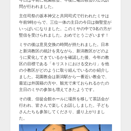
今日は午前に花園教会、午後に亀田教会の公式訪
日
者
を
問が行われました。
表
主任司祭の坂本神父と共同司式で行われたミサは
午前9時からで、三位一体の主日の今日は御聖堂が
示
いっぱいになりました。このミサの中で3名の方が
堅信を受けられました。おめでとうございます！
ミサの後は意見交換の時間が持たれました。日本
と新潟教区の統計を見ながら、新潟教区がどのよ
うに変化してきているかを確認した後、今年の教
区の目標である「キリストにおける交わり」を他
の小教区がどのように取り組んでいるのか紹介し
ました。花園教会は新潟駅から一番近い教会で、
最近は外国籍の方や、観光で来ておられるかたの
主日のミサの参加も増えてきたようです。
その後、信徒会館ホールに場所を移して茶話会が
行われ、皆さんで楽しくお話ししました。子ども
さんたちも参加してくださり、盛り上がりまし
た。