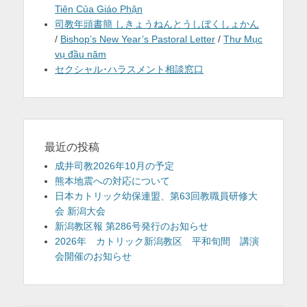
Tiên Của Giáo Phận
司教年頭書簡 しきょうねんとうしぼくしょかん
/
Bishop’s New Year’s Pastoral Letter
/
Thư Mục
vụ đầu năm
セクシャル･ハラスメント相談窓口
最近の投稿
成井司教2026年10月の予定
熊本地震への対応について
日本カトリック幼保連盟、第63回教職員研修大
会 新潟大会
新潟教区報 第286号発行のお知らせ
2026年 カトリック新潟教区 平和旬間 講演
会開催のお知らせ