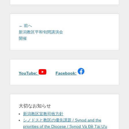
を
表
示
投
前
← 前へ
稿
の
新潟教区平和旬間講演会
投
開催
ナ
稿:
ビ
ゲ
ー
シ
ョ
YouTube:
Facebook:
ン
大切なお知らせ
新潟教区宣教司牧方針
シノドスと教区の優先課題 / Synod and the
priorities of the Diocese / Synod Và Đề Tài Ưu