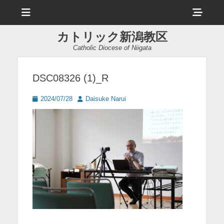
メ
ヘ
ニ
ュ
ッ
ー
カトリック新潟教区
ダ
Catholic Diocese of Niigata
ー
サ
DSC08326 (1)_R
イ
投
投
2024/07/28
Daisuke Narui
ド
稿
稿
日
者
バ
ー
コ
ン
テ
ン
ツ