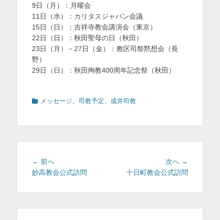
9日（月）：月曜会
を
11日（水）：カリタスジャパン会議
表
15日（日）：吉祥寺教会講演会（東京）
22日（日）：秋田聖母の日（秋田）
示
23日（月）－27日（金）：教区司祭黙想会（長
野）
29日（日）：秋田殉教400周年記念祭（秋田）
カ
メッセージ
、
司教予定
、
成井司教
テ
ゴ
リ
ー
投
前
次
← 前へ
次へ →
稿
の
の
妙高教会公式訪問
十日町教会公式訪問
投
投
ナ
稿:
稿:
ビ
ゲ