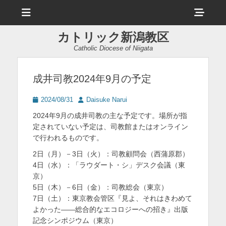
メ
ヘ
ニ
ュ
ッ
ー
カトリック新潟教区
ダ
Catholic Diocese of Niigata
ー
サ
成井司教2024年9月の予定
イ
投
投
2024/08/31
Daisuke Narui
ド
稿
稿
2024年9月の成井司教の主な予定です。場所が指
日
者
バ
定されていない予定は、司教館またはオンライン
で行われるものです。
ー
2日（月）－3日（火）：司教顧問会（西蒲原郡）
コ
4日（水）：「ラウダート・シ」デスク会議（東
ン
京）
5日（木）－6日（金）：司教総会（東京）
テ
7日（土）：東京教会管区『見よ、それはきわめて
ン
よかった――総合的なエコロジーへの招き』出版
記念シンポジウム（東京）
ツ