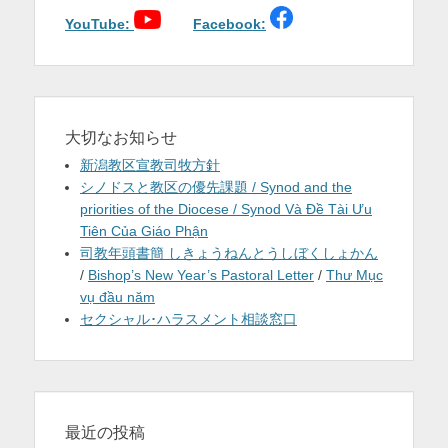
ー
シ
YouTube:
Facebook:
ョ
ン
大切なお知らせ
新潟教区宣教司牧方針
シノドスと教区の優先課題 / Synod and the
priorities of the Diocese / Synod Và Đề Tài Ưu
Tiên Của Giáo Phận
司教年頭書簡 しきょうねんとうしぼくしょかん
/
Bishop’s New Year’s Pastoral Letter
/
Thư Mục
vụ đầu năm
セクシャル･ハラスメント相談窓口
最近の投稿