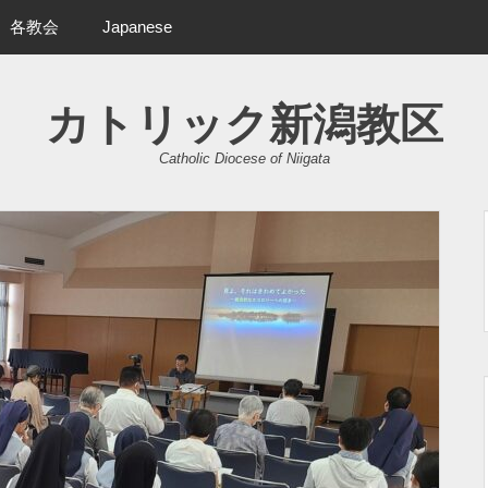
各教会
Japanese
カトリック新潟教区
Catholic Diocese of Niigata