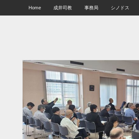
メインメニュー
コ
Home
成井司教
事務局
シノドス
ン
テ
ン
ツ
へ
ス
キ
ッ
プ