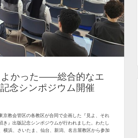
てよかった――総合的なエ
版記念シンポジウム開催
東京教会管区の各教区が合同で企画した『見よ、それ
招き』出版記念シンポジウムが行われました。わたし
京、横浜、さいたま、仙台、新潟、名古屋教区から参加