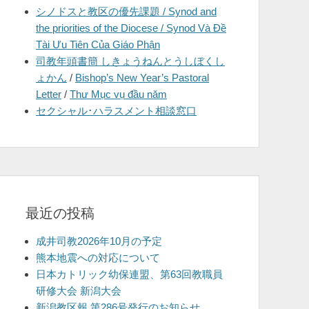
シノドスと教区の優先課題 / Synod and
を
the priorities of the Diocese / Synod Và Đề
表
Tài Ưu Tiên Của Giáo Phận
示
司教年頭書簡 しきょうねんとうしぼくし
ょかん
/
Bishop’s New Year’s Pastoral
Letter
/
Thư Mục vụ đầu năm
セクシャル･ハラスメント相談窓口
最近の投稿
成井司教2026年10月の予定
熊本地震への対応について
日本カトリック幼保連盟、第63回教職員
研修大会 新潟大会
新潟教区報 第286号発行のお知らせ