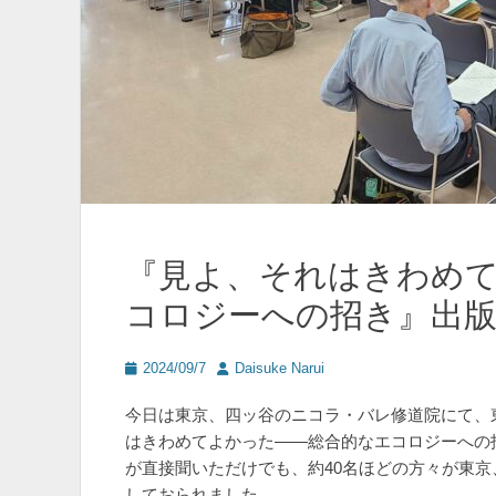
『見よ、それはきわめ
コロジーへの招き』出
投
投
2024/09/7
Daisuke Narui
稿
稿
日
者
今日は東京、四ッ谷のニコラ・バレ修道院にて、
はきわめてよかった――総合的なエコロジーへの
が直接聞いただけでも、約40名ほどの方々が東
しておられました。