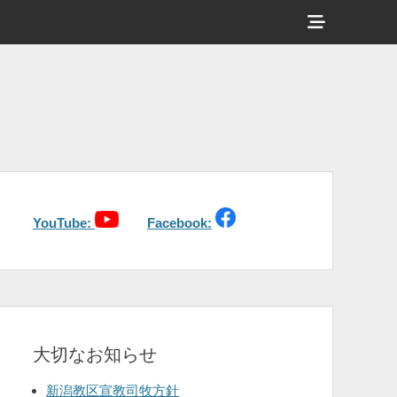
ヘ
ッ
ダ
ー
サ
イ
ド
バ
YouTube:
Facebook:
ー
コ
ン
テ
大切なお知らせ
ン
ツ
新潟教区宣教司牧方針