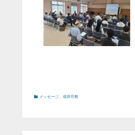
カ
メッセージ
、
成井司教
テ
ゴ
リ
ー