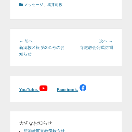
カ
メッセージ
、
成井司教
テ
ゴ
リ
ー
投
前
次
← 前へ
次へ →
稿
の
の
新潟教区報 第281号のお
寺尾教会公式訪問
投
投
知らせ
ナ
稿:
稿:
ビ
ゲ
ー
シ
ョ
YouTube:
Facebook:
ン
大切なお知らせ
新潟教区宣教司牧方針