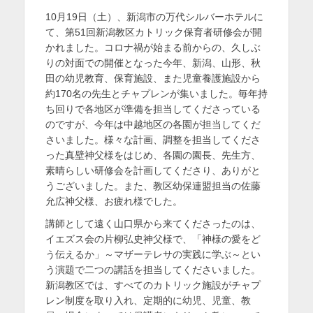
稿
稿
を
10月19日（土）、新潟市の万代シルバーホテルに
日
者
て、第51回新潟教区カトリック保育者研修会が開
表
かれました。コロナ禍が始まる前からの、久しぶ
示
りの対面での開催となった今年、新潟、山形、秋
田の幼児教育、保育施設、また児童養護施設から
約170名の先生とチャプレンが集いました。毎年持
ち回りで各地区が準備を担当してくださっている
のですが、今年は中越地区の各園が担当してくだ
さいました。様々な計画、調整を担当してくださ
った真壁神父様をはじめ、各園の園長、先生方、
素晴らしい研修会を計画してくださり、ありがと
うございました。また、教区幼保連盟担当の佐藤
允広神父様、お疲れ様でした。
講師として遠く山口県から来てくださったのは、
イエズス会の片柳弘史神父様で、「神様の愛をど
う伝えるか」～マザーテレサの実践に学ぶ～とい
う演題で二つの講話を担当してくださいました。
新潟教区では、すべてのカトリック施設がチャプ
レン制度を取り入れ、定期的に幼児、児童、教