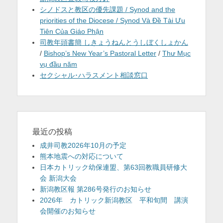
シノドスと教区の優先課題 / Synod and the
priorities of the Diocese / Synod Và Đề Tài Ưu
Tiên Của Giáo Phận
司教年頭書簡 しきょうねんとうしぼくしょかん
/
Bishop’s New Year’s Pastoral Letter
/
Thư Mục
vụ đầu năm
セクシャル･ハラスメント相談窓口
最近の投稿
成井司教2026年10月の予定
熊本地震への対応について
日本カトリック幼保連盟、第63回教職員研修大
会 新潟大会
新潟教区報 第286号発行のお知らせ
2026年 カトリック新潟教区 平和旬間 講演
会開催のお知らせ