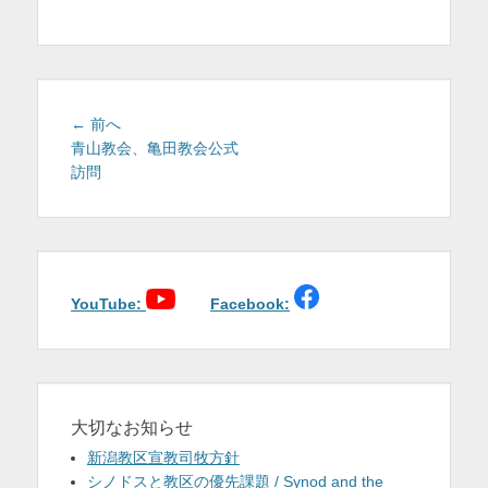
を
表
示
投
前
← 前へ
稿
の
青山教会、亀田教会公式
投
訪問
ナ
稿:
ビ
ゲ
ー
シ
ョ
YouTube:
Facebook:
ン
大切なお知らせ
新潟教区宣教司牧方針
シノドスと教区の優先課題 / Synod and the