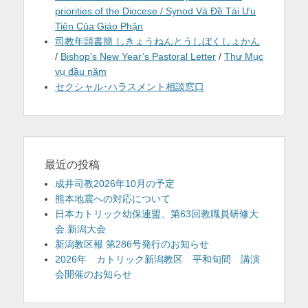
priorities of the Diocese / Synod Và Đề Tài Ưu
Tiên Của Giáo Phận
司教年頭書簡 しきょうねんとうしぼくしょかん
/
Bishop’s New Year’s Pastoral Letter
/
Thư Mục
vụ đầu năm
セクシャル･ハラスメント相談窓口
最近の投稿
成井司教2026年10月の予定
熊本地震への対応について
日本カトリック幼保連盟、第63回教職員研修大
会 新潟大会
新潟教区報 第286号発行のお知らせ
2026年 カトリック新潟教区 平和旬間 講演
会開催のお知らせ