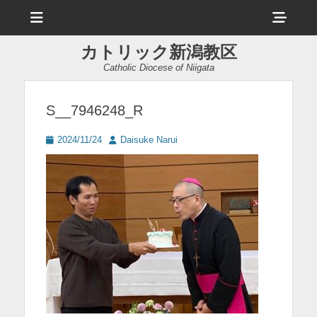
メ
ヘ
ニ
ュ
ッ
ー
カトリック新潟教区
ダ
Catholic Diocese of Niigata
ー
サ
S__7946248_R
イ
投
投
2024/11/24
Daisuke Narui
ド
稿
稿
日
者
バ
ー
コ
ン
テ
ン
ツ