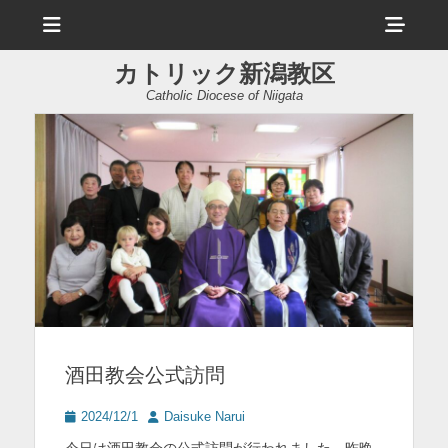
メ
ヘ
ニ
ュ
ッ
ー
カトリック新潟教区
ダ
Catholic Diocese of Niigata
ー
サ
イ
ド
バ
ー
コ
ン
酒田教会公式訪問
テ
ン
投
投
2024/12/1
Daisuke Narui
稿
稿
ツ
今日は酒田教会の公式訪問が行われました。昨晩