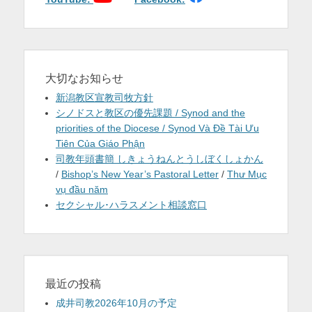
ン
大切なお知らせ
新潟教区宣教司牧方針
シノドスと教区の優先課題 / Synod and the
priorities of the Diocese / Synod Và Đề Tài Ưu
Tiên Của Giáo Phận
司教年頭書簡 しきょうねんとうしぼくしょかん
/
Bishop’s New Year’s Pastoral Letter
/
Thư Mục
vụ đầu năm
セクシャル･ハラスメント相談窓口
最近の投稿
成井司教2026年10月の予定