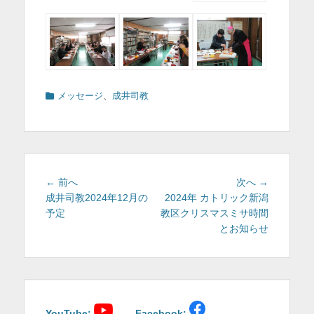
カ
メッセージ
、
成井司教
テ
ゴ
リ
ー
投
前
次
← 前へ
次へ →
稿
の
の
成井司教2024年12月の
2024年 カトリック新潟
投
投
予定
教区クリスマスミサ時間
ナ
稿:
稿:
とお知らせ
ビ
ゲ
ー
シ
ョ
YouTube:
Facebook: