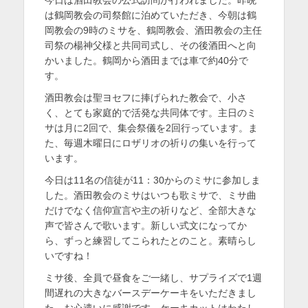
日
者
を
は鶴岡教会の司祭館に泊めていただき、今朝は鶴
岡教会の9時のミサを、鶴岡教会、酒田教会の主任
表
司祭の楊神父様と共同司式し、その後酒田へと向
示
かいました。鶴岡から酒田までは車で約40分で
す。
酒田教会は聖ヨセフに捧げられた教会で、小さ
く、とても家庭的で活発な共同体です。主日のミ
サは月に2回で、集会祭儀を2回行っています。ま
た、毎週木曜日にロザリオの祈りの集いを行って
います。
今日は11名の信徒が11：30からのミサに参加しま
した。酒田教会のミサはいつも歌ミサで、ミサ曲
だけでなく信仰宣言や主の祈りなど、全部大きな
声で皆さんで歌います。新しい式文になってか
ら、ずっと練習してこられたとのこと。素晴らし
いですね！
ミサ後、全員で昼食をご一緒し、サプライズで1週
間遅れの大きなバースデーケーキをいただきまし
た。お心遣いに感謝です。ケーキカットはわたし