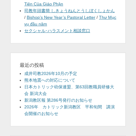
Tiên Của Giáo Phận
司教年頭書簡 しきょうねんとうしぼくしょかん
/
Bishop’s New Year’s Pastoral Letter
/
Thư Mục
vụ đầu năm
セクシャル･ハラスメント相談窓口
最近の投稿
成井司教2026年10月の予定
熊本地震への対応について
日本カトリック幼保連盟、第63回教職員研修大
会 新潟大会
新潟教区報 第286号発行のお知らせ
2026年 カトリック新潟教区 平和旬間 講演
会開催のお知らせ