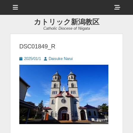
メ
ヘ
ニ
ュ
ッ
ー
カトリック新潟教区
ダ
Catholic Diocese of Niigata
ー
サ
DSC01849_R
イ
投
投
2025/01/1
Daisuke Narui
ド
稿
稿
日
者
バ
ー
コ
ン
テ
ン
ツ