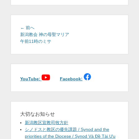
を
表
示
投
前
← 前へ
稿
の
新潟教会 神の母聖マリア
投
午前11時のミサ
ナ
稿:
ビ
ゲ
ー
シ
ョ
YouTube:
Facebook:
ン
大切なお知らせ
新潟教区宣教司牧方針
シノドスと教区の優先課題 / Synod and the
priorities of the Diocese / Synod Và Đề Tài Ưu