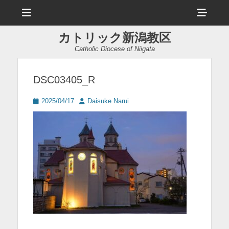
メ
ヘ
ニ
ュ
ッ
ー
カトリック新潟教区
ダ
Catholic Diocese of Niigata
ー
サ
DSC03405_R
イ
投
投
2025/04/17
Daisuke Narui
ド
稿
稿
日
者
バ
ー
コ
ン
テ
ン
ツ