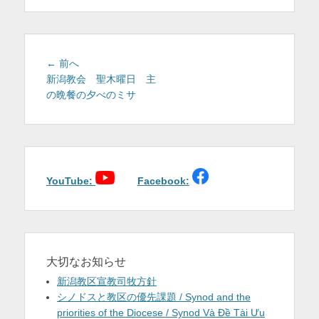
を
表
示
投
前
← 前へ
稿
の
新潟教会 聖木曜日 主
投
の晩餐の夕べのミサ
ナ
稿:
ビ
ゲ
ー
シ
ョ
YouTube:
Facebook:
ン
大切なお知らせ
新潟教区宣教司牧方針
シノドスと教区の優先課題 / Synod and the
priorities of the Diocese / Synod Và Đề Tài Ưu